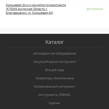
Кольцевая 34 м-н АмурИнструментЦентр
(675009 Амурская Область г.
достаточно
Благовещенск ул. Кольцевая-34)
Каталог
Автосервисное оборудование
Аккумуляторный инструмент
Все для сада
Генераторы, Бензотехника
Измерительный инструмент
Инструменты DREMEL
Крепеж