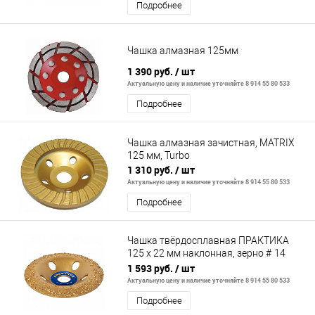
Подробнее
Чашка алмазная 125мм
1 390 руб.
/ шт
Актуальную цену и наличие уточняйте 8 914 55 80 533
Подробнее
Чашка алмазная зачистная, MATRIX
125 мм, Turbo
1 310 руб.
/ шт
Актуальную цену и наличие уточняйте 8 914 55 80 533
Подробнее
Чашка твёрдосплавная ПРАКТИКА
125 х 22 мм наклонная, зерно # 14
среднее
1 593 руб.
/ шт
Актуальную цену и наличие уточняйте 8 914 55 80 533
Подробнее