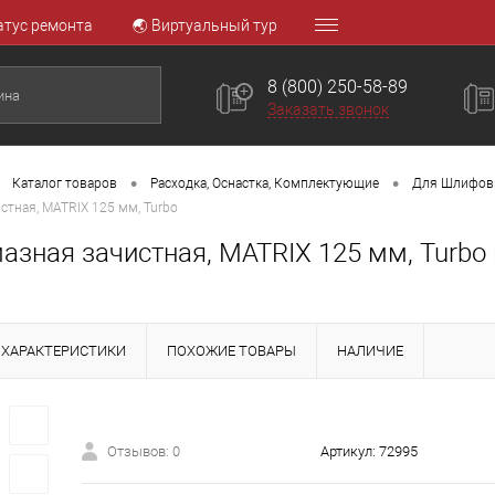
атус ремонта
🌏 Виртуальный тур
8 (800) 250-58-89
Заказать звонок
•
•
Каталог товаров
Расходка, Оснастка, Комплектующие
Для Шлифовк
стная, MATRIX 125 мм, Turbo
азная зачистная, MATRIX 125 мм, Turbo
ХАРАКТЕРИСТИКИ
ПОХОЖИЕ ТОВАРЫ
НАЛИЧИЕ
Отзывов: 0
Артикул:
72995