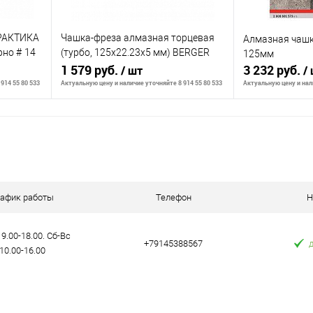
ПРАКТИКА
Чашка-фреза алмазная торцевая
Алмазная чашк
рно # 14
(турбо, 125x22.23x5 мм) BERGER
125мм
BG1942
1 579 руб.
3 232 руб.
/ шт
/
914 55 80 533
Актуальную цену и наличие уточняйте 8 914 55 80 533
Актуальную цену и нали
В корзину
К сравнению
К сравнению
аличии
В избранное
В наличии
В избранное
рафик работы
Телефон
Н
9.00-18.00. Сб-Вс
+79145388567
10.00-16.00