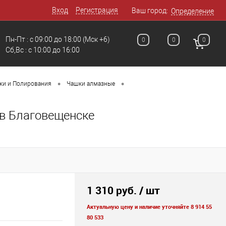
Вход
Регистрация
Ваш город:
Определение
Пн-Пт : с 09:00 до 18:00
(Мск +6)
0
0
0
Сб,Вс : c 10:00 до 16:00
•
•
и и Полирования
Чашки алмазные
 в Благовещенске
1 310 руб.
/ шт
Актуальную цену и наличие уточняйте 8 914 55
80 533