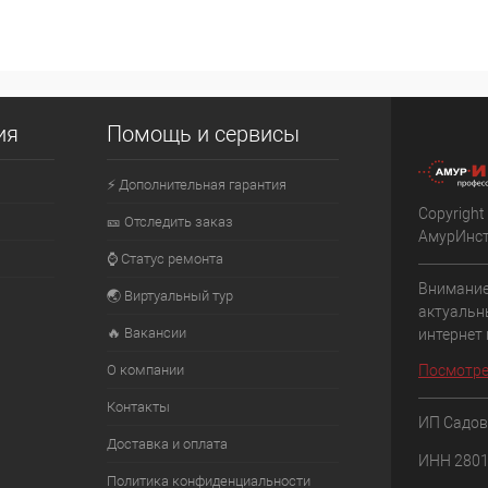
ия
Помощь и сервисы
⚡ Дополнительная гарантия
Copyright
🎫 Отследить заказ
АмурИнс
⌚ Статус ремонта
Внимание
🌏 Виртуальный тур
актуальн
🔥 Вакансии
интернет
О компании
Посмотре
Контакты
ИП Садов
Доставка и оплата
ИНН 280
Политика конфиденциальности