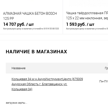
Чашка твёрдосплавная 
АЛМАЗНАЯ ЧАШКА БЕТОН BOSCH
125 х 22 мм наклонная, зе
125 РР
14 707 руб.
среднее
1 593 руб.
/ шт
/ шт
Актуальную цену и наличие уточняйте 8 914 55 80 533
Актуальную цену и наличие уточняйте 8 
В корзину
В корзину
НАЛИЧИЕ В МАГАЗИНАХ
К сравнению
К сравнению
В избранное
В наличии
В избранное
В н
Название
Г
Кольцевая 34 м-н АмурИнструментЦентр (675009
Пн-Пт 
Амурская Область г. Благовещенск ул.
Кольцевая-34)
загрузка карты...