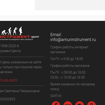
Email:
info@amurinstrument.ru
 1998-2026 ©
График работы интернет
трументЦентр
магазина
Пн-Пт: с 9:00 до 18:00
! Цены указанные на сайте
График работы магазина
ы только при покупке через
 магазин
Пн-Пт : с 09:00 до 18:00
Сб,Вс : c 10:00 до 16:00
ть на карте
Время указанно по часовому
поясу
ая Светлана Гейнриховна
GMT+9
102632855