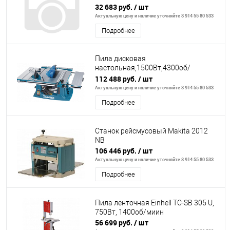
ножки,колеса
32 683 руб.
/ шт
Актуальную цену и наличие уточняйте 8 914 55 80 533
Подробнее
Пила дисковая
настольная,1500Вт,4300об/
мин.,260х30мм,наклон:45гр,плавн.
112 488 руб.
/ шт
пуск
Актуальную цену и наличие уточняйте 8 914 55 80 533
Подробнее
Станок рейсмусовый Makita 2012
NB
106 446 руб.
/ шт
Актуальную цену и наличие уточняйте 8 914 55 80 533
Подробнее
Пила ленточная Einhell TC-SB 305 U,
750Вт, 1400об/миин
56 699 руб.
/ шт