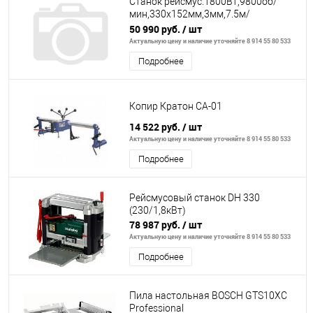
Станок рейсмус.1800Вт,9800об/
мин,330х152мм,3мм,7.5м/
мин,тепл.защ,32.4кг
50 990 руб.
/ шт
Актуальную цену и наличие уточняйте 8 914 55 80 533
Подробнее
Копир Кратон CA-01
14 522 руб.
/ шт
Актуальную цену и наличие уточняйте 8 914 55 80 533
Подробнее
Рейсмусовый станок DH 330
(230/1,8кВт)
78 987 руб.
/ шт
Актуальную цену и наличие уточняйте 8 914 55 80 533
Подробнее
Пила настольная BOSCH GTS10XC
Professional