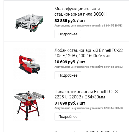
Многофункциональная
стационарная пила BOSCH
AdvancedTableCut 52
33 885 руб.
/ шт
Актуальную цену и наличие уточняйте 8 914 55 80 533
Подробнее
Лобзик стационарный Einhell TC-SS
405 E,120Вт,400-1600об/мин
10 699 руб.
/ шт
Актуальную цену и наличие уточняйте 8 914 55 80 533
Подробнее
Пила стационарная Einhell TC-TS
2225 U, 2200Вт, 254х30мм
31 899 руб.
/ шт
Актуальную цену и наличие уточняйте 8 914 55 80 533
Подробнее