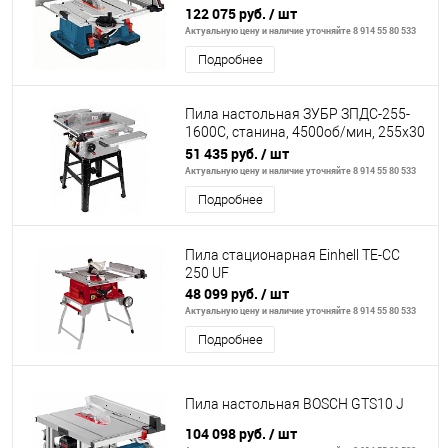
122 075 руб.
/ шт
Актуальную цену и наличие уточняйте 8 914 55 80 533
Подробнее
Пила настольная ЗУБР ЗПДС-255-
1600С, станина, 4500об/мин, 255х30
мм, 1600Вт
51 435 руб.
/ шт
Актуальную цену и наличие уточняйте 8 914 55 80 533
Подробнее
Пила стационарная Einhell TE-CC
250 UF
48 099 руб.
/ шт
Актуальную цену и наличие уточняйте 8 914 55 80 533
Подробнее
Пила настольная BOSCH GTS10 J
104 098 руб.
/ шт