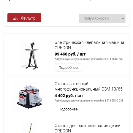
Фильтр
Электрическая клепальная машина
OREGON
99 468 руб.
/ шт
Актуальную цену и наличие уточняйте 8 914 55 80 533
Подробнее
Станок заточный
многофункциональный СЗМ-10/65
Ресанта
4 402 руб.
/ шт
Актуальную цену и наличие уточняйте 8 914 55 80 533
Подробнее
Станок для расклепывания цепей
OREGON