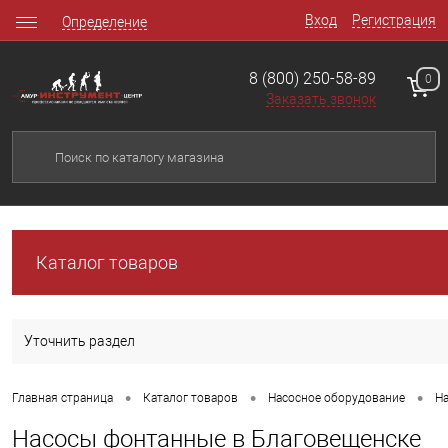
Вход
Регистрация
Определение
8 (800) 250-58-89
0
Заказать звонок
Каталог товаров
Уточнить раздел
•
•
•
Главная страница
Каталог товаров
Насосное оборудование
Н
Насосы фонтанные в Благовещенске