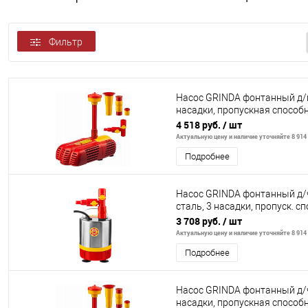
Фильтр
Насос GRINDA фонтанный д/г
насадки, пропускная способн
подачи вод
4 518 руб.
/ шт
Актуальную цену и наличие уточняйте 8 914 
Подробнее
Насос GRINDA фонтанный д/ч
сталь, 3 насадки, пропуск. сп
пода
3 708 руб.
/ шт
Актуальную цену и наличие уточняйте 8 914 
Подробнее
Насос GRINDA фонтанный д/ч
насадки, пропускная способн