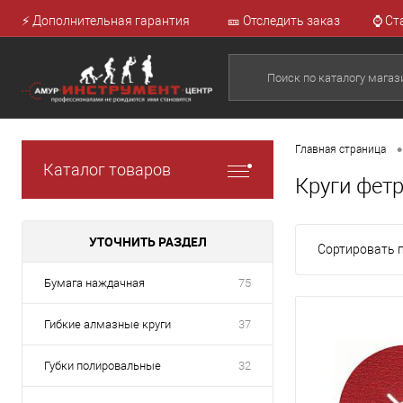
⚡ Дополнительная гарантия
🎫 Отследить заказ
⌚ Ст
•
Главная страница
Каталог товаров
Круги фет
УТОЧНИТЬ РАЗДЕЛ
Сортировать п
Бумага наждачная
75
Гибкие алмазные круги
37
Губки полировальные
32