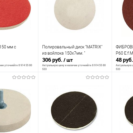
К сравнению
К сра
В наличии
В избранное
В наличии
В изб
150 мм с
Полировальный диск "MATRIX"
ФИБРОВ
из войлока 150х7мм. "
P60 E.f.M
306 руб.
48 руб
/ шт
ие уточняйте 8 914 55 80
Актуальную цену и наличие уточняйте 8 914 55 80
Актуальную ц
533
533
корзину
В корзину
К сравнению
К сра
В наличии
В избранное
В наличии
В изб