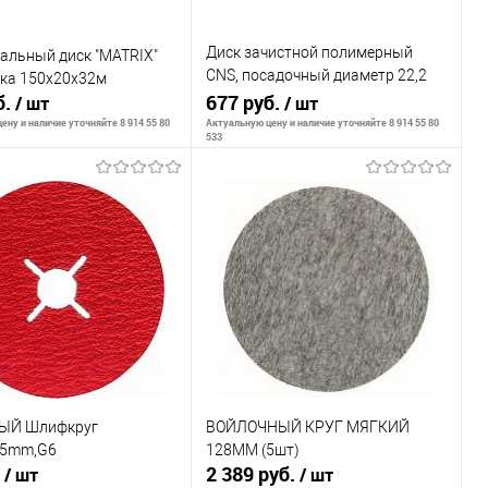
Диск зачистной полимерный
альный диск "MATRIX"
CNS, посадочный диаметр 22,2
ока 150х20х32м
б.
мм, 125 мм
677 руб.
/ шт
/ шт
ену и наличие уточняйте 8 914 55 80
Актуальную цену и наличие уточняйте 8 914 55 80
533
ообщить о наличии
Сообщить о наличии
внению
К сравнению
ранное
Недоступно
В избранное
Недоступно
ЫЙ Шлифкруг
ВОЙЛОЧНЫЙ КРУГ МЯГКИЙ
25mm,G6
128ММ (5шт)
.
2 389 руб.
/ шт
/ шт