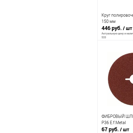
Круг полирово
150 мм
446 руб.
/ шт
Актуальную цену и налич
533
Сообщи
К сравнению
В избранное
ФИБРОВЫЙ ШЛ
P36 E.f.Metal
67 руб.
/ шт