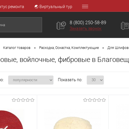
атус ремонта
🌏 Виртуальный тур
8 (800) 250-58-89
Заказать звонок
•
•
Каталог товаров
Расходка, Оснастка, Комплектующие
Для Шлифовк
ровые, войлочные, фибровые в Благовещ
о:
Показать по: