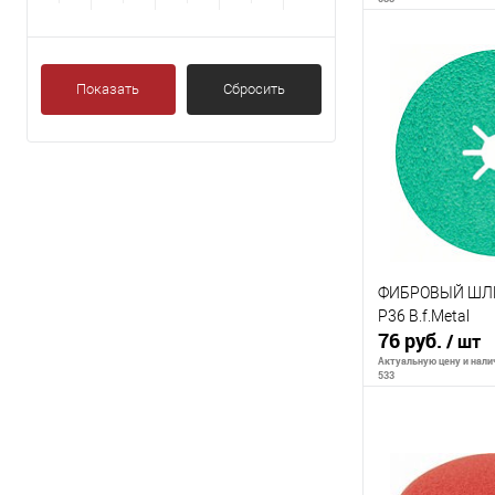
В 
Показать
Сбросить
К сравнению
В избранное
ФИБРОВЫЙ ШЛ
P36 B.f.Metal
76 руб.
/ шт
Актуальную цену и налич
533
В 