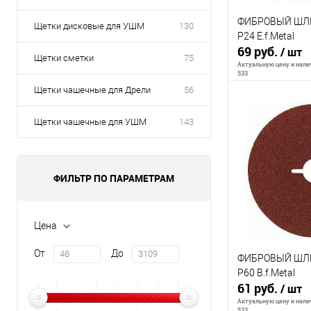
ФИБРОВЫЙ ШЛ
Щетки дисковые для УШМ
130
P24 E.f.Metal
69 руб.
/ шт
Щетки сметки
75
Актуальную цену и налич
533
Щетки чашечные для Дрели
56
Щетки чашечные для УШМ
143
В 
К сравнению
ФИЛЬТР ПО ПАРАМЕТРАМ
В избранное
Цена
От
До
ФИБРОВЫЙ ШЛ
P60 B.f.Metal
61 руб.
/ шт
Актуальную цену и налич
533