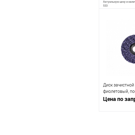
Актуальную цену и налич
533
Сообщи
К сравнению
В избранное
Диск зачистной
фиолетовый, п
диаметр 22,2 мм
Цена по зап
Запр