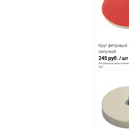
К сравнению
В избранное
Круг фетровый 
липучкой
245 руб.
/ шт
Актуальную цену и налич
533
В 
К сравнению
В избранное