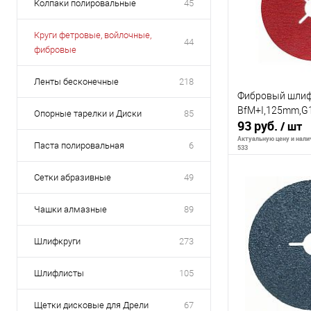
Колпаки полировальные
45
Круги фетровые, войлочные,
44
фибровые
Ленты бесконечные
218
Фибровый шлиф
BfM+I,125mm,G
Опорные тарелки и Диски
85
93 руб.
/ шт
Актуальную цену и налич
Паста полировальная
6
533
Сетки абразивные
49
В 
Чашки алмазные
89
К сравнению
Шлифкруги
273
В избранное
Шлифлисты
105
Щетки дисковые для Дрели
67