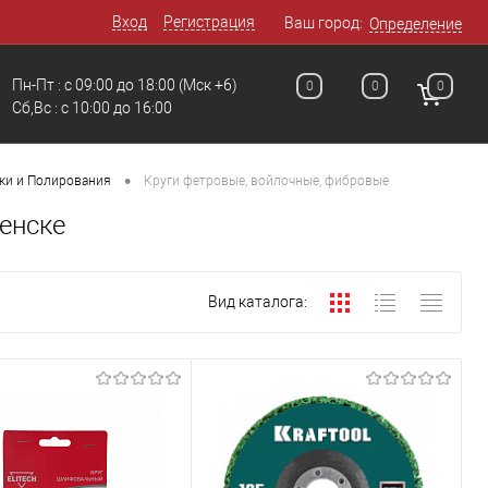
Вход
Регистрация
Ваш город:
Определение
Пн-Пт : с 09:00 до 18:00
(Мск +6)
0
0
0
Сб,Вс : c 10:00 до 16:00
•
и и Полирования
Круги фетровые, войлочные, фибровые
енске
Вид каталога: