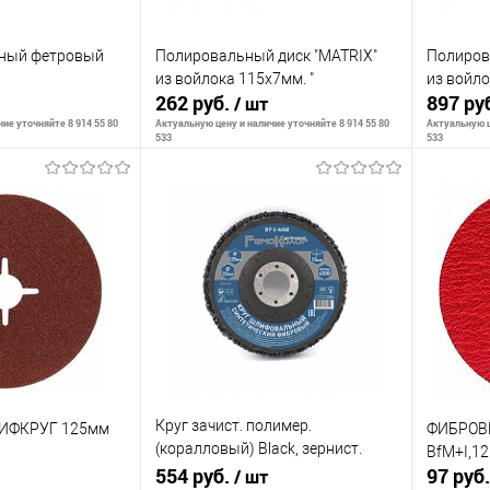
чный фетровый
Полировальный диск "MATRIX"
Полиров
из войлока 115х7мм. "
из войл
262 руб.
897 ру
/ шт
ие уточняйте 8 914 55 80
Актуальную цену и наличие уточняйте 8 914 55 80
Актуальную ц
533
533
ть о наличии
Сообщить о наличии
С
К сравнению
К сра
Недоступно
В избранное
Недоступно
В изб
Круг зачист. полимер.
ИФКРУГ 125мм
ФИБРОВ
(коралловый) Black, зернист.
BfM+I,1
грубая (coarse), 125х22,2х15мм,
554 руб.
97 руб
/ шт