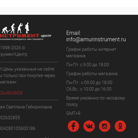
Email:
info@amurinstrument.ru
 1998-2026 ©
График работы интернет
трументЦентр
магазина
Пн-Пт: с 9:00 до 18:00
! Цены указанные на сайте
График работы магазина
ы только при покупке через
 магазин
Пн-Пт : с 09:00 до 18:00
Сб,Вс : c 10:00 до 16:00
ть на карте
Время указанно по часовому
поясу
ая Светлана Гейнриховна
GMT+9
102632855
304280105600186