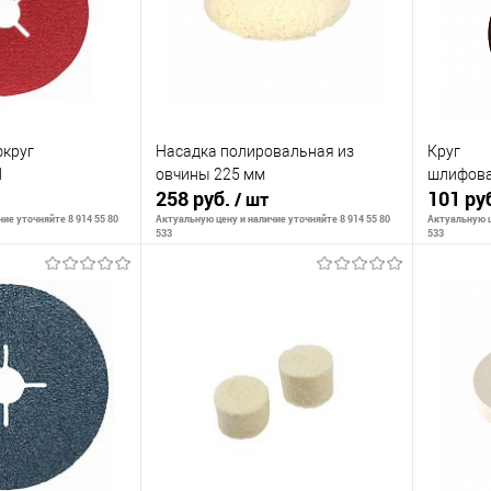
круг
Насадка полировальная из
Круг
1
овчины 225 мм
шлифова
258 руб.
101 ру
/ шт
ие уточняйте 8 914 55 80
Актуальную цену и наличие уточняйте 8 914 55 80
Актуальную ц
533
533
корзину
В корзину
К сравнению
К сра
В наличии
В избранное
В наличии
В изб