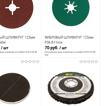
внению
К сравнению
ранное
В наличии
В избранное
В наличии
ЫЙ ШЛИФКРУГ 125мм
ФИБРОВЫЙ ШЛИФКРУГ 125мм
etal
P36 B.f.Inox
.
70 руб.
/ шт
/ шт
ену и наличие уточняйте 8 914 55 80
Актуальную цену и наличие уточняйте 8 914 55 80
533
В корзину
В корзину
внению
К сравнению
ранное
В наличии
В избранное
В наличии