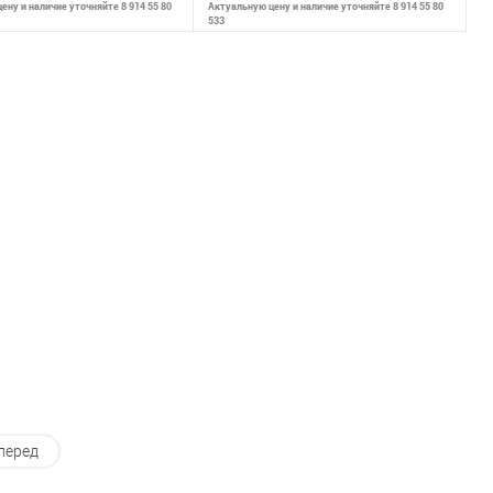
ену и наличие уточняйте 8 914 55 80
Актуальную цену и наличие уточняйте 8 914 55 80
533
ообщить о наличии
Сообщить о наличии
внению
К сравнению
ранное
Недоступно
В избранное
Недоступно
перед