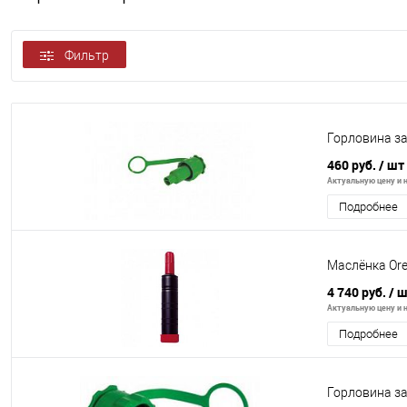
Фильтр
Горловина за
460 руб.
/ шт
Актуальную цену и н
Подробнее
Маслёнка Ore
4 740 руб.
/ 
Актуальную цену и н
Подробнее
Горловина за