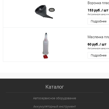
Воронка плас
153 руб.
/ шт
Актуальную цену и н
Подробнее
Масленка пл
60 руб.
/ шт
Актуальную цену и н
Подробнее
Каталог
Автосервисное оборудование
Аккумуляторный инструмент