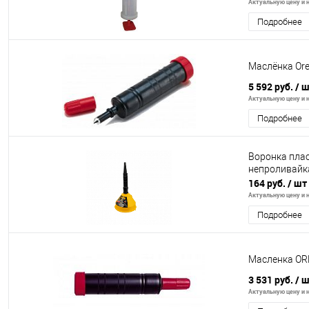
Актуальную цену и н
Подробнее
Маслёнка Or
5 592 руб.
/ 
Актуальную цену и н
Подробнее
Воронка плас
непроливайка
164 руб.
/ шт
Актуальную цену и н
Подробнее
Масленка O
3 531 руб.
/ 
Актуальную цену и н