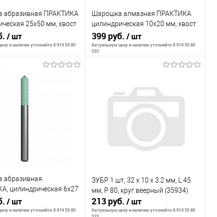
 абразивная ПРАКТИКА
Шарошка алмазная ПРАКТИКА
ческая 25х50 мм, хвост
цилиндрическая 10х20 мм, хвост
истер
б.
6 мм,
399 руб.
/ шт
/ шт
ену и наличие уточняйте 8 914 55 80
Актуальную цену и наличие уточняйте 8 914 55 80
533
В корзину
В корзину
внению
К сравнению
ранное
В наличии
В избранное
В наличии
 абразивная
ЗУБР 1 шт, 32 x 10 x 3.2 мм, L 45
А, цилиндрическая 6х27
мм, P 80, круг веерный (35934)
т 6 мм, блистер
б.
213 руб.
/ шт
/ шт
ену и наличие уточняйте 8 914 55 80
Актуальную цену и наличие уточняйте 8 914 55 80
533