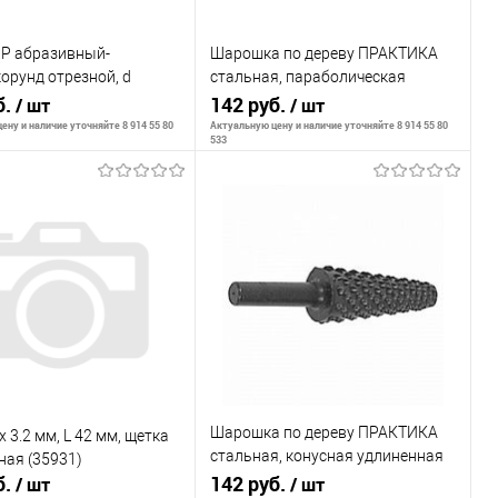
БР абразивный-
Шарошка по дереву ПРАКТИКА
орунд отрезной, d
стальная, параболическая
,40мм, 10шт
б.
удлиненная 13 х 28 мм, хвост 6
142 руб.
/ шт
/ шт
мм, блистер
ену и наличие уточняйте 8 914 55 80
Актуальную цену и наличие уточняйте 8 914 55 80
533
В корзину
В корзину
внению
К сравнению
ранное
В наличии
В избранное
В наличии
Шарошка по дереву ПРАКТИКА
x 3.2 мм, L 42 мм, щетка
стальная, конусная удлиненная
ная (35931)
б.
13 х 32 мм, хвост 6 мм, блистер
142 руб.
/ шт
/ шт