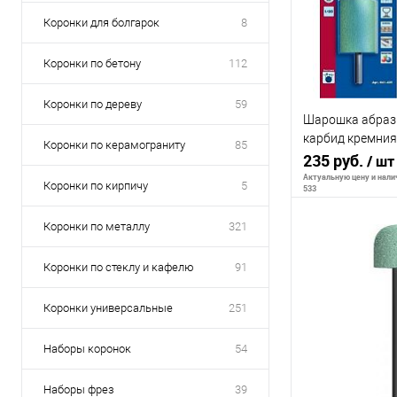
Коронки для болгарок
8
Коронки по бетону
112
Коронки по дереву
59
Шарошка абраз
карбид кремния
Коронки по керамограниту
85
35х50 мм, хвост
235 руб.
/ шт
Актуальную цену и налич
Коронки по кирпичу
5
533
Коронки по металлу
321
В 
Коронки по стеклу и кафелю
91
К сравнению
Коронки универсальные
251
В избранное
Наборы коронок
54
Наборы фрез
39