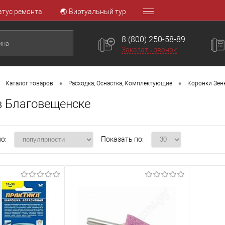
атус ремонта
🌏 Виртуальный тур
8 (800) 250-58-89
Заказать звонок
•
•
Каталог товаров
Расходка, Оснастка, Комплектующие
Коронки Зен
 Благовещенске
о:
Показать по: