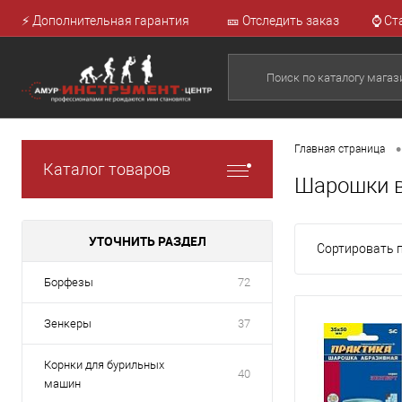
⚡ Дополнительная гарантия
🎫 Отследить заказ
⌚ Ст
•
Главная страница
Каталог товаров
Шарошки в
УТОЧНИТЬ РАЗДЕЛ
Сортировать п
Борфезы
72
Зенкеры
37
Корнки для бурильных
40
машин