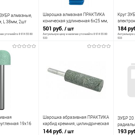
Шарошка алмазная ПРАКТИКА
Круг ЗУ
ЗУБР алмазные,
коническая удлиненная 6х25 мм,
электрок
м, L 38мм, 2шт
хвост 6 мм,
501 руб.
24x2,0х0
184 ру
/ шт
ие уточняйте 8 914 55 80
Актуальную цену и наличие уточняйте 8 914 55 80
Актуальную ц
533
533
корзину
В корзину
К сравнению
К сра
В наличии
В избранное
В наличии
В изб
ивная
Шарошка абразивная ПРАКТИКА
ЗУБР 20 
угленная 19х16
карбид кремния, цилиндрическая
радиаль
 блистер
16х50 мм, хвост 6 мм, блистер
144 руб.
193 ру
/ шт