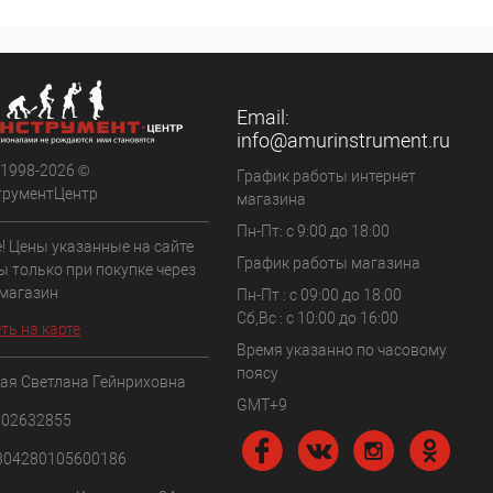
Email:
info@amurinstrument.ru
 1998-2026 ©
График работы интернет
трументЦентр
магазина
Пн-Пт: с 9:00 до 18:00
! Цены указанные на сайте
График работы магазина
ы только при покупке через
 магазин
Пн-Пт : с 09:00 до 18:00
Сб,Вс : c 10:00 до 16:00
ть на карте
Время указанно по часовому
поясу
ая Светлана Гейнриховна
GMT+9
102632855
304280105600186