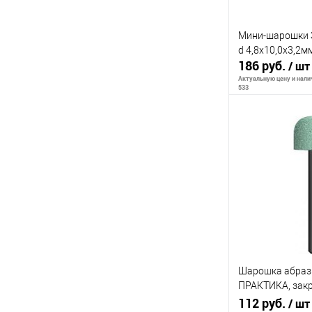
Мини-шарошки 
d 4,8x10,0х3,2м
186 руб.
/ шт
Актуальную цену и налич
533
В 
К сравнению
В избранное
Шарошка абраз
ПРАКТИКА, закр
мм, хвост 6 мм,
112 руб.
/ шт