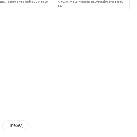
ену и наличие уточняйте 8 914 55 80
Актуальную цену и наличие уточняйте 8 914 55 80
533
В корзину
В корзину
внению
К сравнению
ранное
В наличии
В избранное
В наличии
Вперед