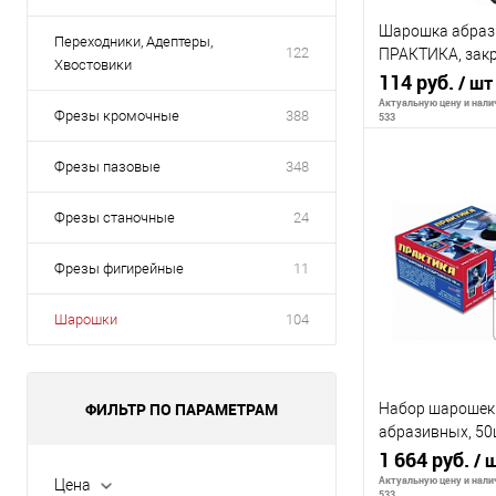
Шарошка абраз
Переходники, Адептеры,
122
ПРАКТИКА, закр
Хвостовики
мм, хвост 6 мм,
114 руб.
/ шт
Актуальную цену и налич
Фрезы кромочные
388
533
Фрезы пазовые
348
В 
Фрезы станочные
24
К сравнению
Фрезы фигирейные
11
В избранное
Шарошки
104
ФИЛЬТР ПО ПАРАМЕТРАМ
Набор шароше
абразивных, 50ш
Эксперт, карби
1 664 руб.
/ 
Актуальную цену и налич
Цена
533