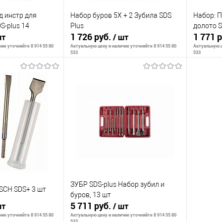
д инстр для
Набор буров 5Х + 2 Зубила SDS
Набор: П
S-plus 14
Plus
долото 
1 726 руб.
1 771 
шт
/ шт
ие уточняйте 8 914 55 80
Актуальную цену и наличие уточняйте 8 914 55 80
Актуальную ц
533
533
ть о наличии
Сообщить о наличии
С
К сравнению
К сра
Недоступно
В избранное
Недоступно
В изб
ЗУБР SDS-plus Набор зубил и
SCH SDS+ 3 шт
буров, 13 шт
5 711 руб.
шт
/ шт
ие уточняйте 8 914 55 80
Актуальную цену и наличие уточняйте 8 914 55 80
533