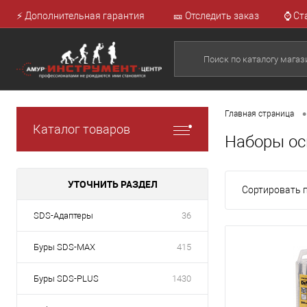
⚡ Дополнительная гарантия
🎫 Отследить заказ
⌚ Ст
•
Главная страница
Каталог товаров
Наборы ос
УТОЧНИТЬ РАЗДЕЛ
Сортировать п
SDS-Адаптеры
36
Буры SDS-MAX
415
Буры SDS-PLUS
1430