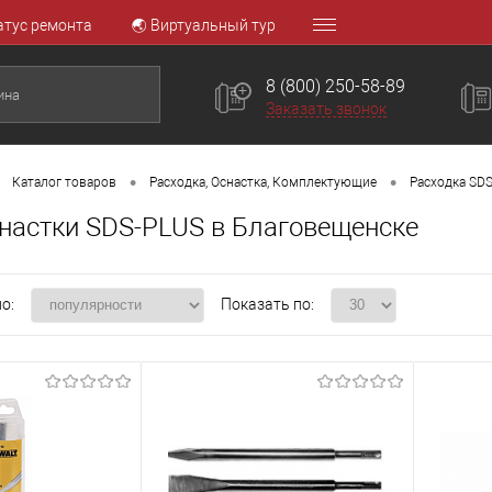
атус ремонта
🌏 Виртуальный тур
8 (800) 250-58-89
Заказать звонок
•
•
Каталог товаров
Расходка, Оснастка, Комплектующие
Расходка SDS
настки SDS-PLUS в Благовещенске
о:
Показать по: