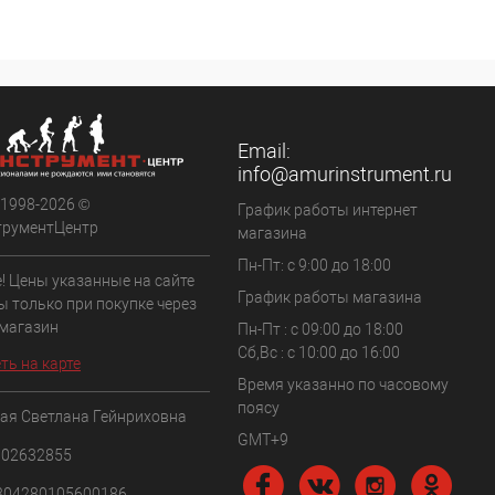
Email:
info@amurinstrument.ru
 1998-2026 ©
График работы интернет
трументЦентр
магазина
Пн-Пт: с 9:00 до 18:00
! Цены указанные на сайте
График работы магазина
ы только при покупке через
 магазин
Пн-Пт : с 09:00 до 18:00
Сб,Вс : c 10:00 до 16:00
ть на карте
Время указанно по часовому
поясу
ая Светлана Гейнриховна
GMT+9
102632855
304280105600186