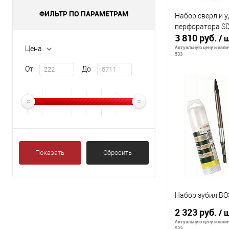
ФИЛЬТР ПО ПАРАМЕТРАМ
Набор сверл и у
перфоратора SD
3 810 руб.
/ 
Актуальную цену и налич
Цена
533
От
До
Сообщи
К сравнению
В избранное
Показать
Сбросить
Набор зубил BO
2 323 руб.
/ 
Актуальную цену и налич
533