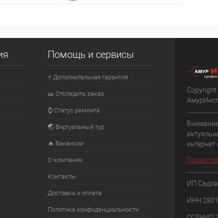
ть о наличии
Сообщить о наличии
ия
Помощь и сервисы
К сравнению
⚡ Дополнительная гарантия
Недоступно
В избранное
Недоступно
Copyright
🎫 Отследить заказ
АмурИнс
⌚ Статус ремонта
Внимание
🌏 Виртуальный тур
актуальн
🔥 Вакансии
интернет
О компании
Посмотре
Контакты
ИП Садов
Доставка и оплата
ИНН 280
Политика конфиденциальности
ОГРНИП 