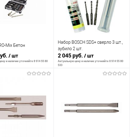
Набор BOSCH SDS+ сверло 3 шт.,
RO-Mix Бетон
зубило 2 шт.
руб.
2 045 руб.
/ шт
/ шт
ену и наличие уточняйте 8 914 55 80
Актуальную цену и наличие уточняйте 8 914 55 80
533
ообщить о наличии
Сообщить о наличии
внению
К сравнению
ранное
Недоступно
В избранное
Недоступно