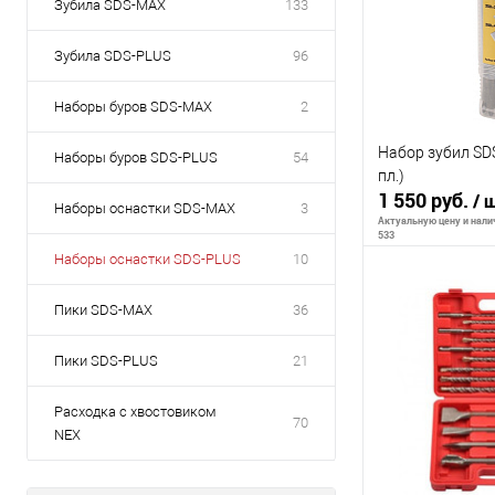
Зубила SDS-MAX
133
Зубила SDS-PLUS
96
Наборы буров SDS-MAX
2
Набор зубил SDS
Наборы буров SDS-PLUS
54
пл.)
1 550 руб.
/ 
Наборы оснастки SDS-MAX
3
Актуальную цену и налич
533
Наборы оснастки SDS-PLUS
10
Пики SDS-MAX
36
В 
Пики SDS-PLUS
21
К сравнению
Расходка с хвостовиком
В избранное
70
NEX