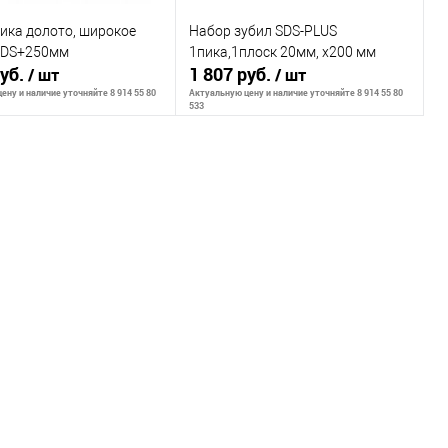
ика долото, широкое
Набор зубил SDS-PLUS
SDS+250мм
1пика,1плоск 20мм, х200 мм
руб.
1 807 руб.
/ шт
/ шт
ену и наличие уточняйте 8 914 55 80
Актуальную цену и наличие уточняйте 8 914 55 80
533
ообщить о наличии
Сообщить о наличии
внению
К сравнению
ранное
Недоступно
В избранное
Недоступно