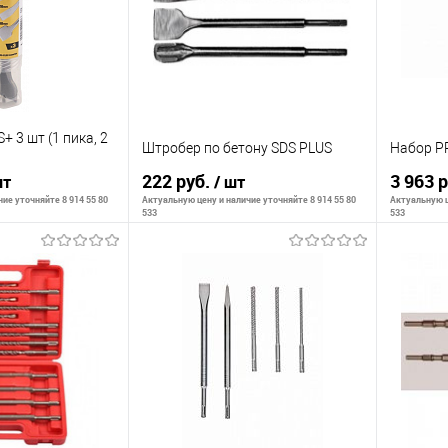
+ 3 шт (1 пика, 2
Штробер по бетону SDS PLUS
Набор P
222 руб.
3 963 
шт
/ шт
ие уточняйте 8 914 55 80
Актуальную цену и наличие уточняйте 8 914 55 80
Актуальную ц
533
533
корзину
Сообщить о наличии
С
К сравнению
К сра
В наличии
В избранное
Недоступно
В изб