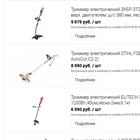
Триммер электрический ЗУБР ЗТЭ-
верх. двигателем, ш/с 380 мм, лес
полуавтомат,
9 676 руб.
/ шт
Актуальную цену и наличие уточняйте 8 914 55 80 
Подробнее
Триммер электрический STIHL FSE
AutoCut C2-2)
8 990 руб.
/ шт
Актуальную цену и наличие уточняйте 8 914 55 80 
Подробнее
Триммер электрический ELITECH
1200Вт,40см,леска-2мм,6.1кг
6 590 руб.
/ шт
Актуальную цену и наличие уточняйте 8 914 55 80 
Подробнее