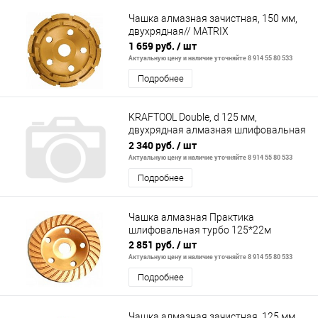
Чашка алмазная зачистная, 150 мм,
двухрядная// MATRIX
1 659 руб.
/ шт
Актуальную цену и наличие уточняйте 8 914 55 80 533
Подробнее
KRAFTOOL Double, d 125 мм,
двухрядная алмазная шлифовальная
чашка, INDUSTRIAL (33369-125)
2 340 руб.
/ шт
Актуальную цену и наличие уточняйте 8 914 55 80 533
Подробнее
Чашка алмазная Практика
шлифовальная турбо 125*22м
2 851 руб.
/ шт
Актуальную цену и наличие уточняйте 8 914 55 80 533
Подробнее
Чашка алмазная зачистная, 125 мм,