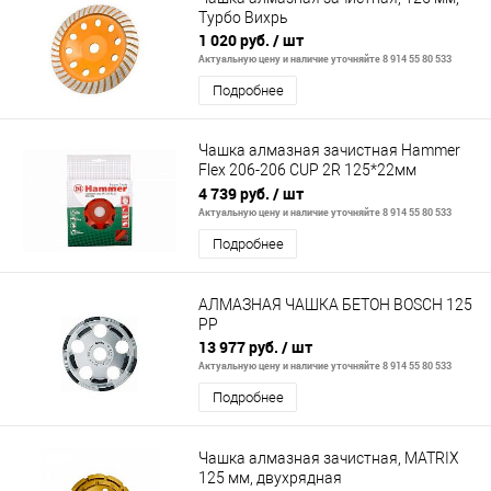
Турбо Вихрь
1 020 руб.
/ шт
Актуальную цену и наличие уточняйте 8 914 55 80 533
Подробнее
Чашка алмазная зачистная Hammer
Flex 206-206 CUP 2R 125*22мм
двухрядная
4 739 руб.
/ шт
Актуальную цену и наличие уточняйте 8 914 55 80 533
Подробнее
АЛМАЗНАЯ ЧАШКА БЕТОН BOSCH 125
РР
13 977 руб.
/ шт
Актуальную цену и наличие уточняйте 8 914 55 80 533
Подробнее
Чашка алмазная зачистная, MATRIX
125 мм, двухрядная