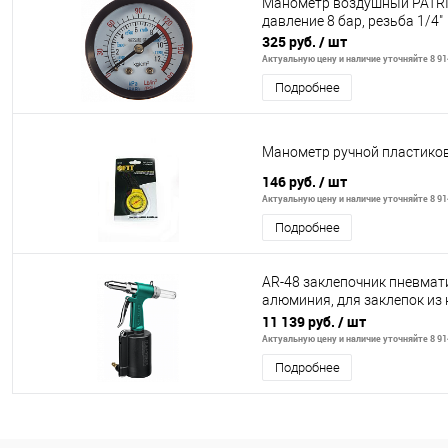
Манометр воздушный PATRIO
давление 8 бар, резьба 1/4"
325 руб.
/ шт
Актуальную цену и наличие уточняйте 8 914
Подробнее
Манометр ручной пластико
146 руб.
/ шт
Актуальную цену и наличие уточняйте 8 914
Подробнее
AR-48 заклепочник пневмати
алюминия, для заклепок из 
3,2-4-4
11 139 руб.
/ шт
Актуальную цену и наличие уточняйте 8 914
Подробнее