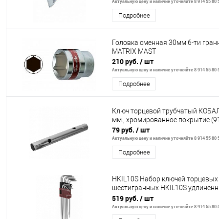
Актуальную цену и наличие уточняйте 8 914 55 80 
Подробнее
Головка сменная 30мм 6-ти гран
MATRIX MAST
210 руб.
/ шт
Актуальную цену и наличие уточняйте 8 914 55 80 
Подробнее
Ключ торцевой трубчатый КОБАЛ
мм., хромированное покрытие (9
79 руб.
/ шт
Актуальную цену и наличие уточняйте 8 914 55 80 
Подробнее
HKIL10S Набор ключей торцевых
шестигранных HKIL10S удлинен
дюймовых, H1/16"-H3/8", 10 пре
519 руб.
/ шт
Актуальную цену и наличие уточняйте 8 914 55 80 