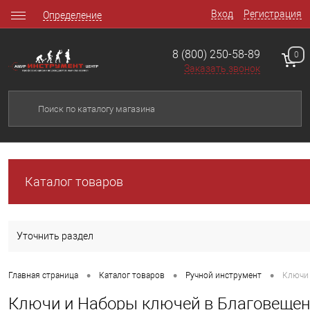
Вход
Регистрация
Определение
8 (800) 250-58-89
0
Заказать звонок
Каталог товаров
Уточнить раздел
•
•
•
Главная страница
Каталог товаров
Ручной инструмент
Ключи 
Ключи и Наборы ключей в Благовещен