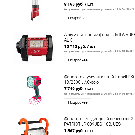
8 165 руб.
/ шт
Актуальную цену и наличие уточняйте 8 914 55 80 533
Подробнее
Аккумуляторный фонарь MILWAUK
AL-0
15 713 руб.
/ шт
Актуальную цену и наличие уточняйте 8 914 55 80 533
Подробнее
Фонарь аккумуляторный Einhell PXC
18/2500 LiAC-solo
7 749 руб.
/ шт
Актуальную цену и наличие уточняйте 8 914 55 80 533
Подробнее
Фонарь cветодиодный переносной
PATRIOT LR 009UES, 18В, UES,
12светодиодов. (без аккумулятора 
1 567 руб.
/ шт