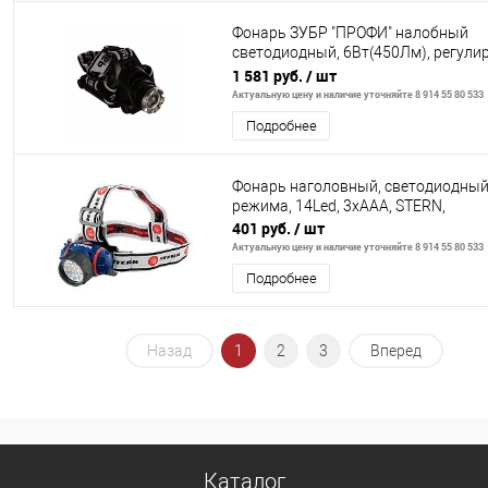
Фонарь ЗУБР "ПРОФИ" налобный
светодиодный, 6Вт(450Лм), регул
фокус, 3 режима, трансформер, 4А
1 581 руб.
/ шт
Актуальную цену и наличие уточняйте 8 914 55 80 533
Подробнее
Фонарь наголовный, светодиодный
режима, 14Led, 3хААА, STERN,
401 руб.
/ шт
Актуальную цену и наличие уточняйте 8 914 55 80 533
Подробнее
Назад
1
2
3
Вперед
Каталог