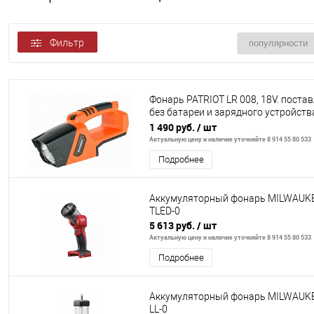
Фильтр
Фонарь PATRIOT LR 008, 18V. поста
без батареи и зарядного устройств
блистер, UES
1 490 руб.
/ шт
Актуальную цену и наличие уточняйте 8 914 55 80 533
Подробнее
Аккумуляторный фонарь MILWAUK
TLED-0
5 613 руб.
/ шт
Актуальную цену и наличие уточняйте 8 914 55 80 533
Подробнее
Аккумуляторный фонарь MILWAUK
LL-0