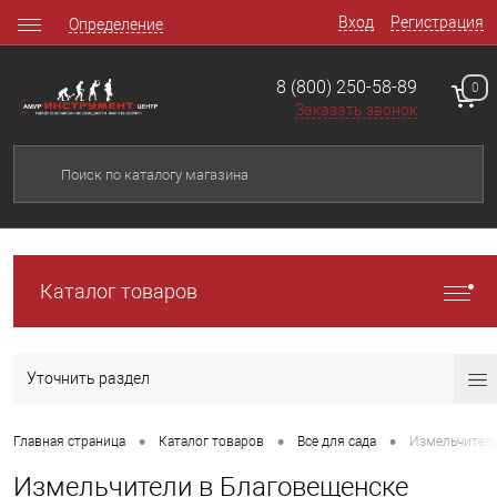
Вход
Регистрация
Определение
8 (800) 250-58-89
0
Заказать звонок
Каталог товаров
Уточнить раздел
•
•
•
Главная страница
Каталог товаров
Все для сада
Измельчител
Измельчители в Благовещенске