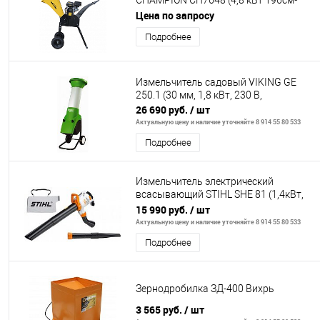
CHAMPION CH7648 (4,8 кВт 196см³
76мм 95кг колеса)
Цена по запросу
Подробнее
Измельчитель садовый VIKING GE
250.1 (30 мм, 1,8 кВт, 230 В,
26 690 руб.
/ шт
Актуальную цену и наличие уточняйте 8 914 55 80 533
Подробнее
Измельчитель электрический
всасывающий STIHL SHE 81 (1,4кВт,
650м3/ч)
15 990 руб.
/ шт
Актуальную цену и наличие уточняйте 8 914 55 80 533
Подробнее
Зернодробилка ЗД-400 Вихрь
3 565 руб.
/ шт