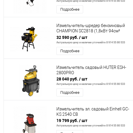
Актуальную цену и наличие уточняйте 8 914 55 80 533
Подробнее
Измельчитель-шредер бензиновый
CHAMPION SC2818 (1,8кВт 94см³
28мм 16кг), CHAMPION, SC2818
32 590 руб.
/ шт
Актуальную цену и наличие уточняйте 8 914 55 80 533
Подробнее
Измельчитель садовый HUTER ESH-
2800PRO
28 040 руб.
/ шт
Актуальную цену и наличие уточняйте 8 914 55 80 533
Подробнее
Измельчитель эл. садовый Einhell GC-
KS 2540 CB
19 799 руб.
/ шт
Актуальную цену и наличие уточняйте 8 914 55 80 533