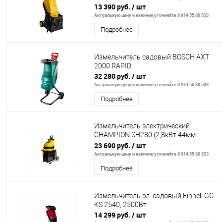
13 390 руб.
/ шт
Актуальную цену и наличие уточняйте 8 914 55 80 533
Подробнее
Измельчитель садовый BOSCH AXT
2000 RAPID
32 280 руб.
/ шт
Актуальную цену и наличие уточняйте 8 914 55 80 533
Подробнее
Измельчитель электрический
CHAMPION SH280 (2,8кВт 44мм
20,5кг 53л)
23 690 руб.
/ шт
Актуальную цену и наличие уточняйте 8 914 55 80 533
Подробнее
Измельчитель эл. садовый Einhell GC-
KS 2540, 2500Вт
14 299 руб.
/ шт