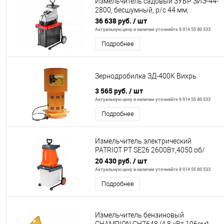
Измельчитель садовый ЗУБР ЗИЭ-44-
2800, бесшумный, р/с 44 мм,
контейнер 60 л, 2800 Вт
36 638 руб.
/ шт
Актуальную цену и наличие уточняйте 8 914 55 80 533
Подробнее
Зернодробилка ЗД-400К Вихрь
3 565 руб.
/ шт
Актуальную цену и наличие уточняйте 8 914 55 80 533
Подробнее
Измельчитель электрический
PATRIOT PT SE26 2600Вт,4050 об/
мин, max diam 40 мм; пластик бак 50л
20 430 руб.
/ шт
Актуальную цену и наличие уточняйте 8 914 55 80 533
Подробнее
Измельчитель бензиновый