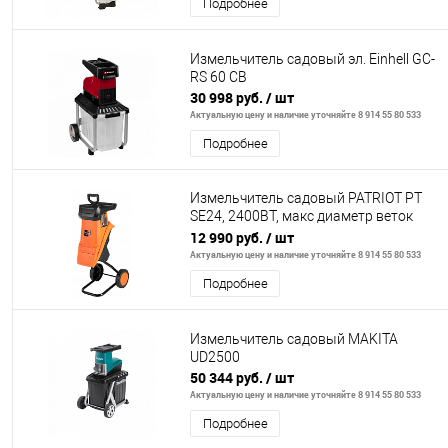
Подробнее
Измельчитель садовый эл. Einhell GC-
RS 60 CB
30 998 руб.
/ шт
Актуальную цену и наличие уточняйте 8 914 55 80 533
Подробнее
Измельчитель садовый PATRIOT PT
SE24, 2400ВТ, макс диаметр веток
40мм
12 990 руб.
/ шт
Актуальную цену и наличие уточняйте 8 914 55 80 533
Подробнее
Измельчитель садовый MAKITA
UD2500
50 344 руб.
/ шт
Актуальную цену и наличие уточняйте 8 914 55 80 533
Подробнее