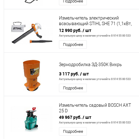
Подробнее
Измельчитель электрический
всасывающий STIHL SHE 71 (1,1кВт,
580м3/ч)
12 990 руб.
/ шт
Актуальную цену и наличие уточняйте 8 914 55 80 533
Подробнее
Зернодробилка ЗД-350К Вихрь
3 117 руб.
/ шт
Актуальную цену и наличие уточняйте 8 914 55 80 533
Подробнее
Измельчитель садовый BOSCH AXT
25 D
49 967 руб.
/ шт
Актуальную цену и наличие уточняйте 8 914 55 80 533
Подробнее