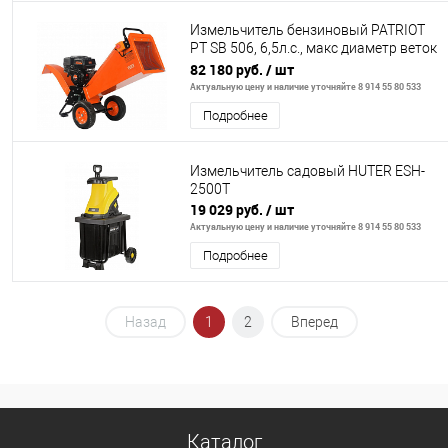
Измельчитель бензиновый PATRIOT
PT SB 506, 6,5л.с., макс диаметр веток
80мм
82 180 руб.
/ шт
Актуальную цену и наличие уточняйте 8 914 55 80 533
Подробнее
Измельчитель садовый HUTER ESH-
2500T
19 029 руб.
/ шт
Актуальную цену и наличие уточняйте 8 914 55 80 533
Подробнее
Назад
1
2
Вперед
Каталог