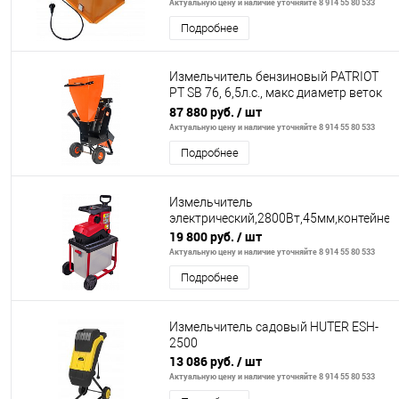
Актуальную цену и наличие уточняйте 8 914 55 80 533
Подробнее
Измельчитель бензиновый PATRIOT
PT SB 76, 6,5л.с., макс диаметр веток
76мм
87 880 руб.
/ шт
Актуальную цену и наличие уточняйте 8 914 55 80 533
Подробнее
Измельчитель
электрический,2800Вт,45мм,контейнер
19 800 руб.
/ шт
Актуальную цену и наличие уточняйте 8 914 55 80 533
Подробнее
Измельчитель садовый HUTER ESH-
2500
13 086 руб.
/ шт
Актуальную цену и наличие уточняйте 8 914 55 80 533