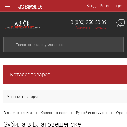
Вход
Регистрация
Определение
8 (800) 250-58-89
0
Заказать звонок
Каталог товаров
Уточнить раздел
•
•
•
Главная страница
Каталог товаров
Ручной инструмент
Ударн
Зубила в Благовещенске