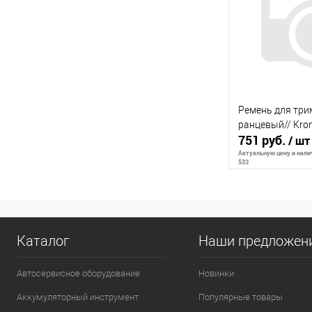
К сравнению
В избранное
Ремень для тр
ранцевый// Kro
751 руб.
/ шт
Актуальную цену и налич
533
Сообщи
Каталог
Наши предложен
К сравнению
Автосервисное оборудование
Новинки
В избранное
Аккумуляторный инструмент
Популярные товары