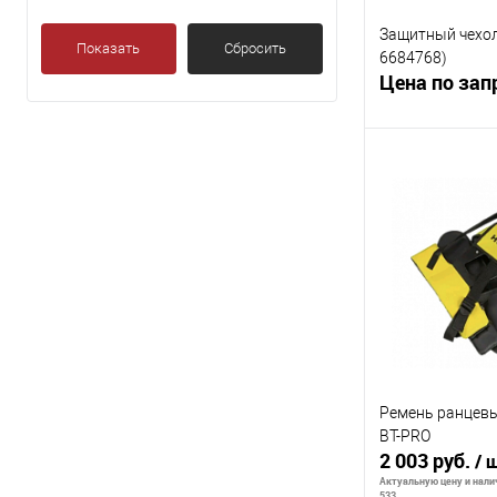
Защитный чехол
Показать
Сбросить
6684768)
Цена по зап
Запр
К сравнению
В избранное
Ремень ранцев
BT-PRO
2 003 руб.
/ 
Актуальную цену и налич
533