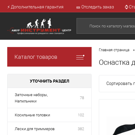
⚡ Дополнительная гарантия
🎫 Отследить заказ
⌚ Ст
•
Главная страница
Каталог товаров
Оснастка 
УТОЧНИТЬ РАЗДЕЛ
Сортировать п
Заточные наборы,
78
Напильники
Косильные головки
102
Лески для триммеров
382