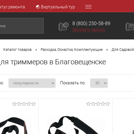
атус ремонта
🌏 Виртуальный тур
8 (800) 250-58-89
Заказать звонок
•
•
Каталог товаров
Расходка, Оснастка, Комплектующие
Для Садовой
для триммеров в Благовещенске
о:
Показать по: