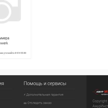
К сравнению
К сра
Недоступно
В избранное
Недоступно
В изб
иммера
nwerk
ие уточняйте 8 914 55 80
ть о наличии
ия
Помощь и сервисы
⚡ Дополнительная гарантия
Недоступно
Copyright
🎫 Отследить заказ
АмурИнс