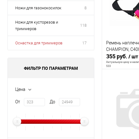
Ножи для газонокосилок
8
Ножи для кусторезов и
118
триммеров
Ремень наплечн
Оснастка для триммеров
17
CHAMPION, C40
355 руб.
/ шт
Актуальную цену и налич
533
ФИЛЬТР ПО ПАРАМЕТРАМ
Цена
В 
От
До
К сравнению
В избранное