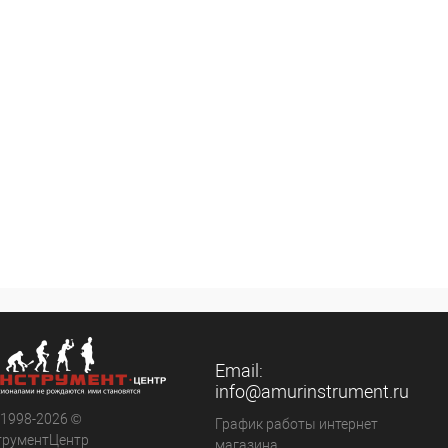
внению
К сравнению
ранное
Недоступно
В избранное
Недоступно
Email:
info@amurinstrument.ru
 1998-2026 ©
График работы интернет
трументЦентр
магазина