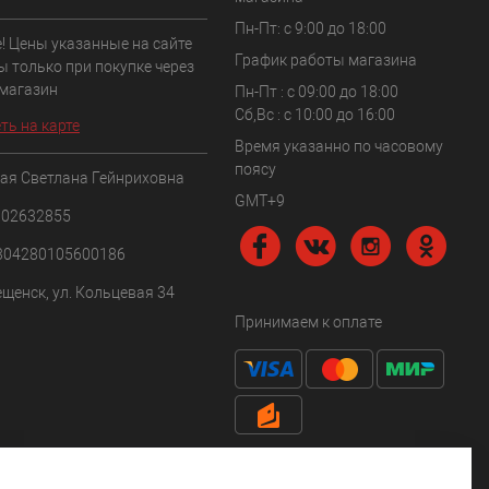
Пн-Пт: с 9:00 до 18:00
! Цены указанные на сайте
График работы магазина
ы только при покупке через
 магазин
Пн-Пт : с 09:00 до 18:00
Сб,Вс : c 10:00 до 16:00
ть на карте
Время указанно по часовому
поясу
ая Светлана Гейнриховна
GMT+9
102632855
304280105600186
ещенск, ул. Кольцевая 34
Принимаем к оплате