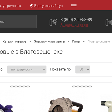
атус ремонта
🌏 Виртуальный тур
8 (800) 250-58-89
Заказать звонок
•
•
•
Каталог товаров
Электроинструменты
Пилы
Пилы дисковые
овые в Благовещенске
о:
Показать по: