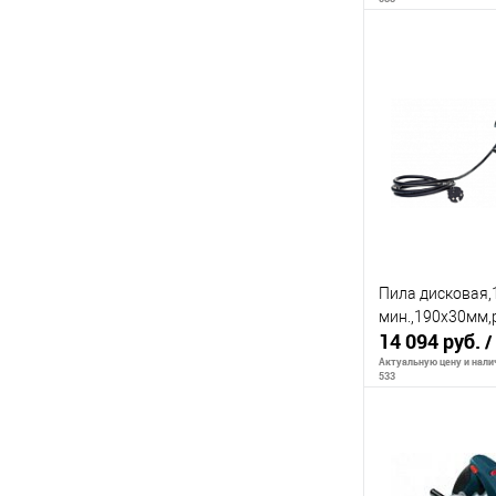
В 
К сравнению
В избранное
Пила дисковая,
мин.,190х30мм,
14 094 руб.
/
Актуальную цену и налич
533
В 