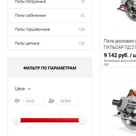
Пилы погружные
16
Пилы сабельные
42
Пилы торцовочные
143
Пила дисковая 
Пилы цепные
126
ПУЛЬСАР ПД 210
210х20мм, 70мм 
9 142 руб.
/ 
Актуальную цену и налич
533
ФИЛЬТР ПО ПАРАМЕТРАМ
В 
Цена
От
До
К сравнению
В избранное