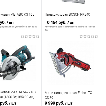
сковая METABO KS 165
Пила дисковая BOSCH PKS40
руб.
10 464 руб.
/ шт
/ шт
ену и наличие уточняйте 8 914 55 80
Актуальную цену и наличие уточняйте 8 914 55 80
533
В корзину
В корзину
внению
К сравнению
ранное
В наличии
В избранное
В наличии
сковая MAKITA 5477 NB
Мини-пила дисковая Einhell TC-
я (1800 Вт,185х30мм,
CS 89
5кг, коробка)
 руб.
9 999 руб.
/ шт
/ шт