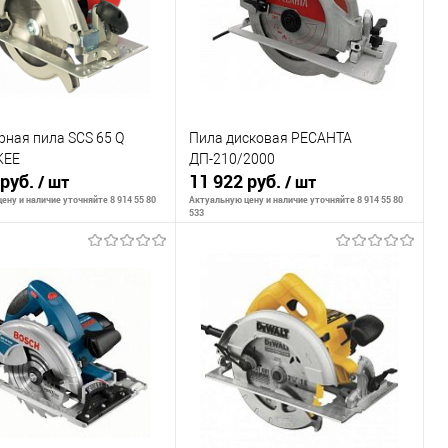
ная пила SCS 65 Q
Пила дисковая РЕСАНТА
KEE
ДП-210/2000
 руб.
11 922 руб.
/ шт
/ шт
ену и наличие уточняйте 8 914 55 80
Актуальную цену и наличие уточняйте 8 914 55 80
533
В корзину
В корзину
внению
К сравнению
ранное
В наличии
В избранное
В наличии