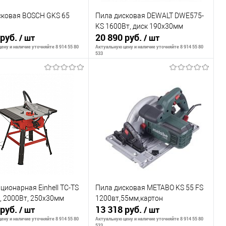
сковая BOSCH GKS 65
Пила дисковая DEWALT DWE575-
KS 1600Вт, диск 190х30мм
 руб.
20 890 руб.
/ шт
/ шт
ену и наличие уточняйте 8 914 55 80
Актуальную цену и наличие уточняйте 8 914 55 80
533
В корзину
В корзину
внению
К сравнению
ранное
В наличии
В избранное
В наличии
ционарная Einhell TC-TS
Пила дисковая METABO KS 55 FS
, 2000Вт, 250х30мм
1200вт,55мм,картон
 руб.
13 318 руб.
/ шт
/ шт
ену и наличие уточняйте 8 914 55 80
Актуальную цену и наличие уточняйте 8 914 55 80
533