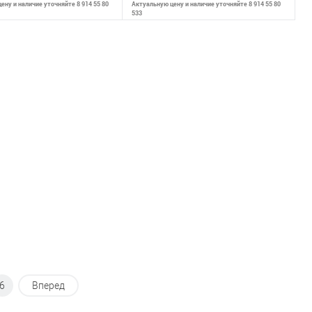
ену и наличие уточняйте 8 914 55 80
Актуальную цену и наличие уточняйте 8 914 55 80
533
В корзину
В корзину
внению
К сравнению
ранное
В наличии
В избранное
В наличии
6
Вперед