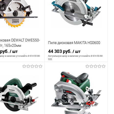
внению
К сравнению
ранное
В наличии
В избранное
В наличии
сковая DEWALT DWE550-
Пила дисковая MAKITA HS0600
Вт, 165х20мм
 руб.
44 303 руб.
/ шт
/ шт
ену и наличие уточняйте 8 914 55 80
Актуальную цену и наличие уточняйте 8 914 55 80
533
В корзину
В корзину
внению
К сравнению
ранное
В наличии
В избранное
В наличии