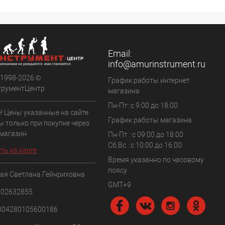
Email:
info@amurinstrument.ru
 1998-2026 ©
График работы интернет
трументЦентр
магазина
Пн-Пт: с 9:00 до 18:00
! Цены указанные на сайте
График работы магазина
ы только при покупке через
 магазин
Пн-Пт : с 09:00 до 18:00
Сб,Вс : c 10:00 до 16:00
ть на карте
Время указанно по часовому
поясу
ая Светлана Гейнриховна
GMT+9
102632855
304280105600186