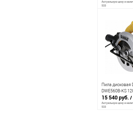
Актуальную цену и налич
533
В 
К сравнению
В избранное
Пила дисковая
DWE560B-KS 12
15 540 руб.
/
Актуальную цену и налич
533
В 