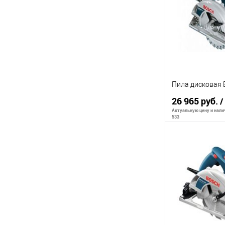
К сравнению
В избранное
Пила дисковая
26 965 руб.
/
Актуальную цену и налич
533
В 
К сравнению
В избранное