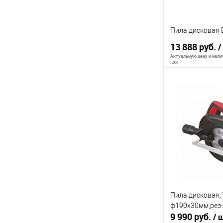
Пила дисковая 
13 888 руб.
/
Актуальную цену и налич
533
В 
К сравнению
В избранное
Пила дисковая,
ф190х30мм,рез-6
9 990 руб.
/ 