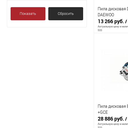
Пила дисковая 
Показать
Сбросить
DAEWOO
13 266 руб.
/
Актуальную цену и налич
533
В 
К сравнению
В избранное
Пила дисковая 
+GCE
28 886 руб.
/
Актуальную цену и налич
533