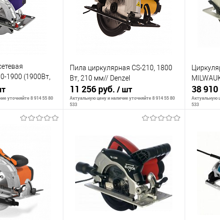
сетевая
Пила циркулярная CS-210, 1800
Циркуляр
-1900 (1900Вт,
Вт, 210 мм// Denzel
MILWAU
пропил, 7,5кг)
11 256 руб.
38 910
шт
/ шт
ие уточняйте 8 914 55 80
Актуальную цену и наличие уточняйте 8 914 55 80
Актуальную ц
533
533
корзину
В корзину
К сравнению
К сра
В наличии
В избранное
В наличии
В изб