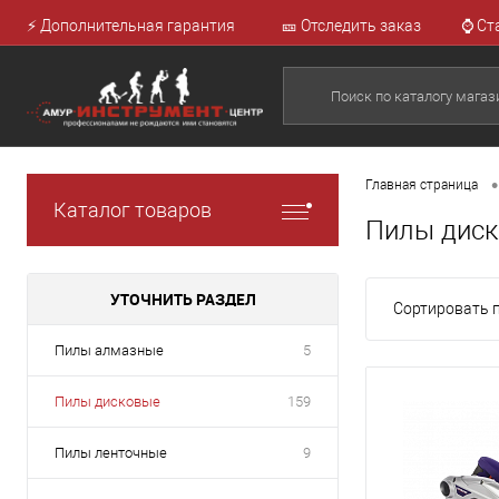
⚡ Дополнительная гарантия
🎫 Отследить заказ
⌚ Ст
•
Главная страница
Каталог товаров
Пилы диск
УТОЧНИТЬ РАЗДЕЛ
Сортировать п
Пилы алмазные
5
Пилы дисковые
159
Пилы ленточные
9