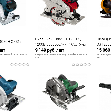
К сравнению
К сра
В наличии
В избранное
В наличии
В изб
Пила цирк. Einhell TE-CS 165,
Пила ди
 BOSCH GKS65
1200Вт, 5500об/мин,165х16мм
QS 1200
9 149 руб.
15 060
 шт
/ шт
ие уточняйте 8 914 55 80
Актуальную цену и наличие уточняйте 8 914 55 80
Актуальную ц
533
533
корзину
В корзину
К сравнению
К сра
В наличии
В избранное
В наличии
В изб