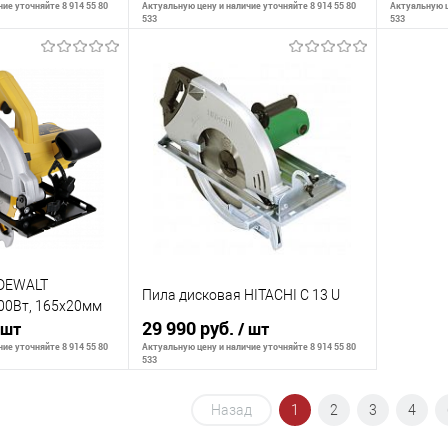
ие уточняйте 8 914 55 80
Актуальную цену и наличие уточняйте 8 914 55 80
Актуальную ц
533
533
корзину
В корзину
К сравнению
К сра
В наличии
В избранное
В наличии
В изб
 DEWALT
Пила дисковая HITACHI C 13 U
00Вт, 165х20мм
29 990 руб.
 шт
/ шт
ие уточняйте 8 914 55 80
Актуальную цену и наличие уточняйте 8 914 55 80
533
Назад
1
2
3
4
корзину
В корзину