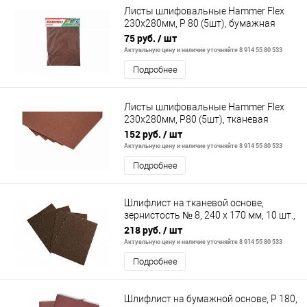
Листы шлифовальные Hammer Flex
230x280мм, P 80 (5шт), бумажная
основа
75 руб.
/ шт
Актуальную цену и наличие уточняйте 8 914 55 80 533
Подробнее
Листы шлифовальные Hammer Flex
230x280мм, P80 (5шт), тканевая
основа
152 руб.
/ шт
Актуальную цену и наличие уточняйте 8 914 55 80 533
Подробнее
Шлифлист на тканевой основе,
зернистость № 8, 240 х 170 мм, 10 шт.,
водостойкий (БАЗ)// Россия
218 руб.
/ шт
Актуальную цену и наличие уточняйте 8 914 55 80 533
Подробнее
Шлифлист на бумажной основе, P 180,