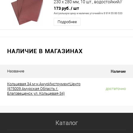
230 х 280 мм, 10 шт., водостойкий//
Matrix
173 руб.
/ шт
Актуальную цену и наличие уточняйте 8 914 55 80 533
Подробнее
НАЛИЧИЕ В МАГАЗИНАХ
Наличие
Название
Кольцевая 34 м-н АмурИнструментЦентр
(675009 Амурская Область г.
достаточно
Благовещенск ул. Кольцевая-34)
Каталог