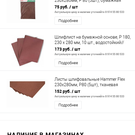
230x280мм, P 80 (5шт), бумажная
основа
75 руб.
/ шт
Актуальную цену и наличие уточняйте 8 914 55 80 533
Подробнее
Шлифлист на бумажной основе, P 180,
230 х 280 мм, 10 шт., водостойкий//
Matrix
173 руб.
/ шт
Актуальную цену и наличие уточняйте 8 914 55 80 533
Подробнее
Листы шлифовальные Hammer Flex
230x280мм, P80 (5шт), тканевая
основа
152 руб.
/ шт
Актуальную цену и наличие уточняйте 8 914 55 80 533
Подробнее
НАЛИЧИЕ В МАГАЗИНАХ