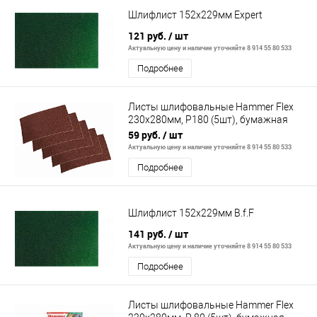
Шлифлист 152х229мм Expert
121 руб.
/ шт
Актуальную цену и наличие уточняйте 8 914 55 80 533
Подробнее
Листы шлифовальные Hammer Flex
230x280мм, P180 (5шт), бумажная
основа
59 руб.
/ шт
Актуальную цену и наличие уточняйте 8 914 55 80 533
Подробнее
Шлифлист 152х229мм B.f.F
141 руб.
/ шт
Актуальную цену и наличие уточняйте 8 914 55 80 533
Подробнее
Листы шлифовальные Hammer Flex