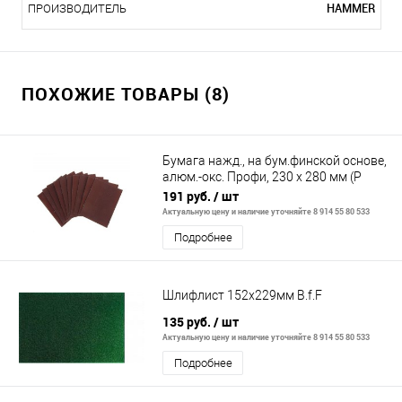
HAMMER
ПРОИЗВОДИТЕЛЬ
ПОХОЖИЕ ТОВАРЫ (8)
Бумага нажд., на бум.финской основе,
алюм.-окс. Профи, 230 х 280 мм (Р
240), 10 шт
191 руб.
/ шт
Актуальную цену и наличие уточняйте 8 914 55 80 533
Подробнее
Шлифлист 152х229мм B.f.F
135 руб.
/ шт
Актуальную цену и наличие уточняйте 8 914 55 80 533
Подробнее