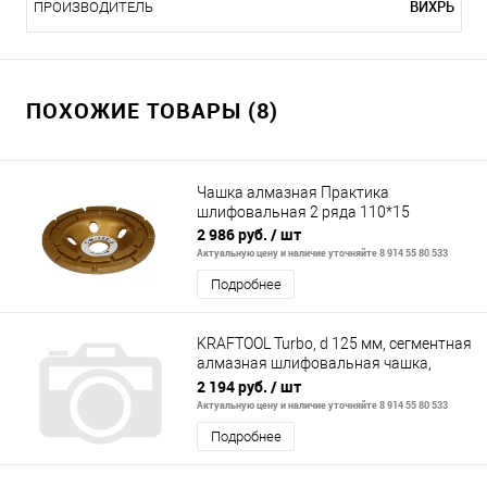
ВИХРЬ
ПРОИЗВОДИТЕЛЬ
ПОХОЖИЕ ТОВАРЫ (8)
Чашка алмазная Практика
шлифовальная 2 ряда 110*15
2 986 руб.
/ шт
Актуальную цену и наличие уточняйте 8 914 55 80 533
Подробнее
KRAFTOOL Turbo, d 125 мм, сегментная
алмазная шлифовальная чашка,
INDUSTRIAL (33368-125)
2 194 руб.
/ шт
Актуальную цену и наличие уточняйте 8 914 55 80 533
Подробнее