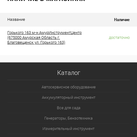
Наличие
Название
Горького 163 м-н АмурИнструментЦентр
(675000 Амурская Область г.
достаточно
Благовещенск ул. Горького 163)
Каталог
Автосервисное оборудование
Аккумуляторный инструмент
Все для сада
Генераторы, Бензотехника
Измерительный инструмент