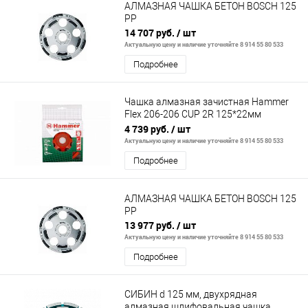
АЛМАЗНАЯ ЧАШКА БЕТОН BOSCH 125
РР
14 707 руб.
/ шт
Актуальную цену и наличие уточняйте 8 914 55 80 533
Подробнее
Чашка алмазная зачистная Hammer
Flex 206-206 CUP 2R 125*22мм
двухрядная
4 739 руб.
/ шт
Актуальную цену и наличие уточняйте 8 914 55 80 533
Подробнее
АЛМАЗНАЯ ЧАШКА БЕТОН BOSCH 125
РР
13 977 руб.
/ шт
Актуальную цену и наличие уточняйте 8 914 55 80 533
Подробнее
СИБИН d 125 мм, двухрядная
алмазная шлифовальная чашка