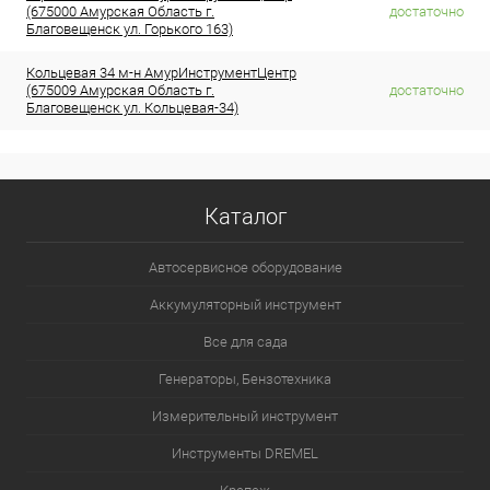
(675000 Амурская Область г.
достаточно
Благовещенск ул. Горького 163)
Кольцевая 34 м-н АмурИнструментЦентр
(675009 Амурская Область г.
достаточно
Благовещенск ул. Кольцевая-34)
Каталог
Автосервисное оборудование
Аккумуляторный инструмент
Все для сада
Генераторы, Бензотехника
Измерительный инструмент
Инструменты DREMEL