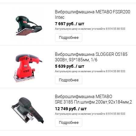
Виброшлифмашина METABO FSSR200
Intec
7 697 руб.
/ шт
Актуальную цену и наличие уточняйте 8 914 55 80 533
Подробнее
Виброшлифмашина SLOGGER OS185
300Вт, 93*185мм, 1/6
5 639 руб.
/ шт
Актуальную цену и наличие уточняйте 8 914 55 80 533
Подробнее
Виброшлифмашина METABO
SRE 3185 Пл.шлифм.200вт,92х184мм,2мм
ка,кейс
12 749 руб.
/ шт
Актуальную цену и наличие уточняйте 8 914 55 80 533
Подробнее