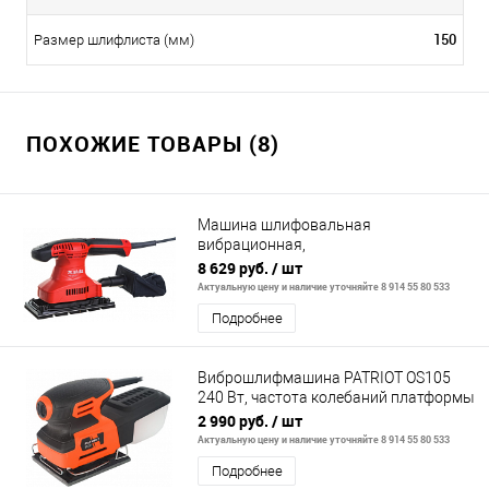
150
Размер шлифлиста (мм)
ПОХОЖИЕ ТОВАРЫ (8)
Машина шлифовальная
вибрационная,
190Вт,93х228мм,24000 б/мин.,ампл
8 629 руб.
/ шт
12000мин-1
Актуальную цену и наличие уточняйте 8 914 55 80 533
Подробнее
Виброшлифмашина PATRIOT OS105
240 Вт, частота колебаний платформы
13 000
2 990 руб.
/ шт
Актуальную цену и наличие уточняйте 8 914 55 80 533
Подробнее