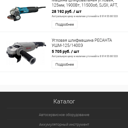
Машина шлифовальная угловая,
125мм, 1900Вт, 11500об, SJSII, AFT,
защ. от непр. пуска, поддерж. об-то
28 192 руб.
/ шт
Актуальную цену и наличие уточняйте 8 914 55 80 533
Подробнее
Угловая шлифмашина РЕСАНТА
УШМ-125/1400Э
5 705 руб.
/ шт
Актуальную цену и наличие уточняйте 8 914 55 80 533
Подробнее
Каталог
Автосервисное оборудование
Аккумуляторный инструмент