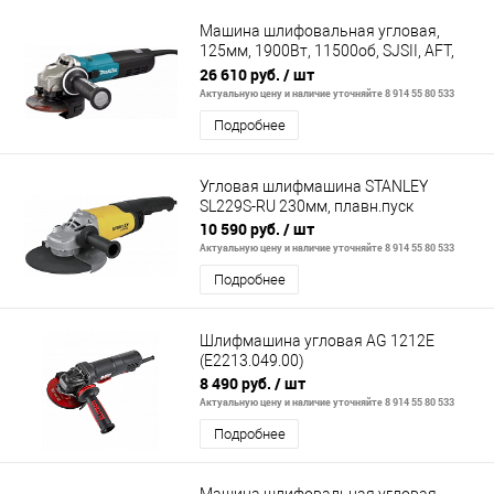
Машина шлифовальная угловая,
125мм, 1900Вт, 11500об, SJSII, AFT,
защ. от непр. пуска, поддерж. об-то
26 610 руб.
/ шт
Актуальную цену и наличие уточняйте 8 914 55 80 533
Подробнее
Угловая шлифмашина STANLEY
SL229S-RU 230мм, плавн.пуск
10 590 руб.
/ шт
Актуальную цену и наличие уточняйте 8 914 55 80 533
Подробнее
Шлифмашина угловая AG 1212E
(E2213.049.00)
8 490 руб.
/ шт
Актуальную цену и наличие уточняйте 8 914 55 80 533
Подробнее