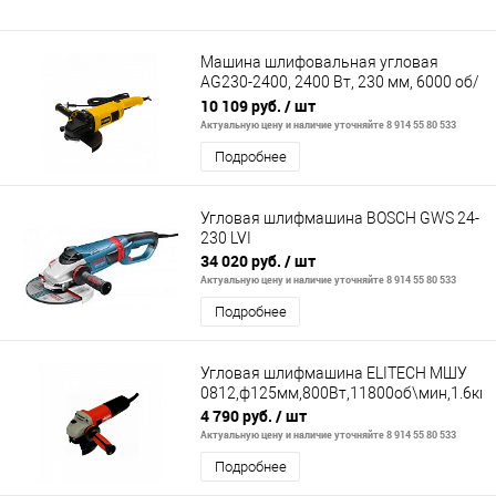
Машина шлифовальная угловая
AG230-2400, 2400 Вт, 230 мм, 6000 об/
мин// Denzel
10 109 руб.
/ шт
Актуальную цену и наличие уточняйте 8 914 55 80 533
Подробнее
Угловая шлифмашина BOSCH GWS 24-
230 LVI
34 020 руб.
/ шт
Актуальную цену и наличие уточняйте 8 914 55 80 533
Подробнее
Угловая шлифмашина ELITECH МШУ
0812,ф125мм,800Вт,11800об\мин,1.6кг,
4 790 руб.
/ шт
Актуальную цену и наличие уточняйте 8 914 55 80 533
Подробнее