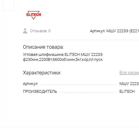
Отзывов: 0
Артикул:
МШУ 2223Э (E221
Описание товара:
Угловая шлифмашина ELITECH МШУ 2223Э
ф230мм,2200Вт,6600об\мин,5кг,кор,пл.пуск
Характеристики:
Все хара
Артикул
МШУ 2223Э
ПРОИЗВОДИТЕЛЬ
ELITECH