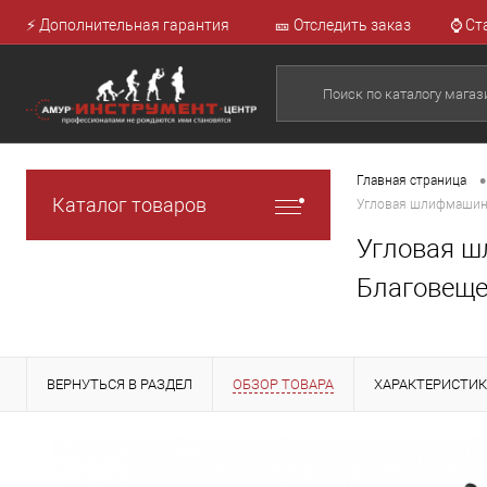
⚡ Дополнительная гарантия
🎫 Отследить заказ
⌚ Ст
•
Главная страница
Каталог товаров
Угловая шлифмашина
Угловая ш
Благовеще
ВЕРНУТЬСЯ В РАЗДЕЛ
ОБЗОР ТОВАРА
ХАРАКТЕРИСТИ