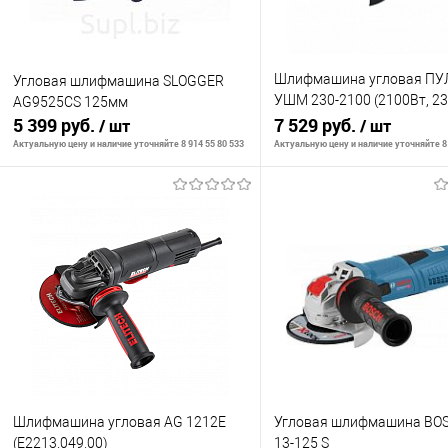
Шлифмашина угловая П
Угловая шлифмашина SLOGGER
УШМ 230-2100 (2100Вт, 2
AG9525CS 125мм
5 399 руб.
6500 об/мин, 5 кг)
7 529 руб.
/ шт
/ шт
Актуальную цену и наличие уточняйте 8 914 55 80 533
Актуальную цену и наличие уточняйте 8 
В корзину
В корзину
К сравнению
К сравнению
В избранное
В наличии
В избранное
В н
Шлифмашина угловая AG 1212E
Угловая шлифмашина BO
(E2213.049.00)
13-125 S