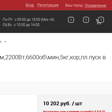
Вход
Регистрация
Ваш город:
Определение
Пн-Пт : с 09:00 до 18:00
(Мск +6)
0
0
0
Сб,Вс : c 10:00 до 16:00
•
ы
200Вт,6600об\мин,5кг,кор,пл.пуск в
10 202 руб.
/ шт
Актуальную цену и наличие уточняйте 8 914 55