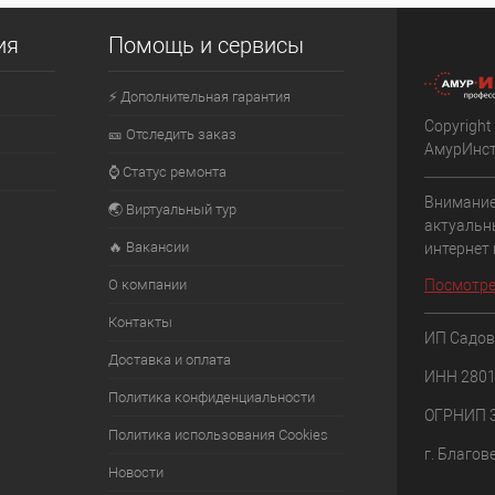
ия
Помощь и сервисы
⚡ Дополнительная гарантия
Copyright
🎫 Отследить заказ
АмурИнс
⌚ Статус ремонта
Внимание
🌏 Виртуальный тур
актуальн
🔥 Вакансии
интернет
О компании
Посмотре
Контакты
ИП Садов
Доставка и оплата
ИНН 280
Политика конфиденциальности
ОГРНИП 
Политика использования Cookies
г. Благов
Новости