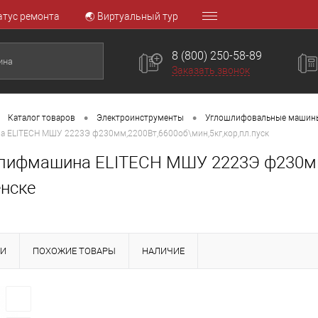
атус ремонта
🌏 Виртуальный тур
8 (800) 250-58-89
Заказать звонок
•
•
Каталог товаров
Электроинструменты
Углошлифовальные машин
 ELITECH МШУ 2223Э ф230мм,2200Вт,6600об\мин,5кг,кор,пл.пуск
лифмашина ELITECH МШУ 2223Э ф230мм,2
нске
КИ
ПОХОЖИЕ ТОВАРЫ
НАЛИЧИЕ