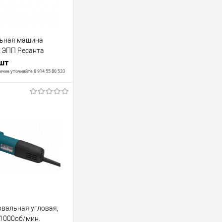
ьная машина
 ЭПП Ресанта
 шт
чие уточняйте 8 914 55 80 533
В корзину
В наличии
вальная угловая,
1000об/мин.