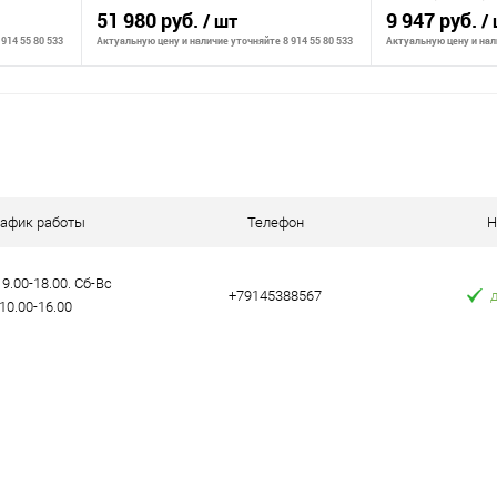
51 980 руб.
плавный пуск,
9 947 руб.
/ шт
/
антирестарта
914 55 80 533
Актуальную цену и наличие уточняйте 8 914 55 80 533
Актуальную цену и нали
В корзину
К сравнению
К сравнению
аличии
В избранное
В наличии
В избранное
рафик работы
Телефон
Н
9.00-18.00. Сб-Вс
+79145388567
10.00-16.00