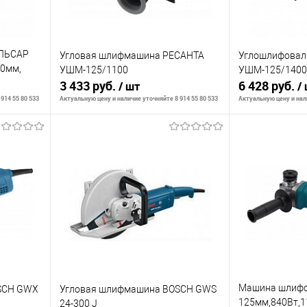
УЛЬСАР
Угловая шлифмашина РЕСАНТА
Углошлифовал
30мм,
УШМ-125/1100
УШМ-125/1400
3 433 руб.
6 428 руб.
/ шт
/
914 55 80 533
Актуальную цену и наличие уточняйте 8 914 55 80 533
Актуальную цену и нали
В корзину
К сравнению
К сравнению
аличии
В избранное
В наличии
В избранное
Машина шлифо
SCH GWX
Угловая шлифмашина BOSCH GWS
125мм,840Вт,1
24-300 J