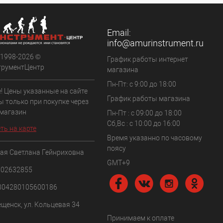
Email:
info@amurinstrument.ru
 1998-2026 ©
График работы интернет
трументЦентр
магазина
Пн-Пт: с 9:00 до 18:00
! Цены указанные на сайте
График работы магазина
ы только при покупке через
 магазин
Пн-Пт : с 09:00 до 18:00
Сб,Вс : c 10:00 до 16:00
ть на карте
Время указанно по часовому
поясу
ая Светлана Гейнриховна
GMT+9
102632855
304280105600186
ещенск, ул. Кольцевая 34
Принимаем к оплате