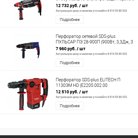
protaction
12 732 руб.
/ шт
Актуальную цену и наличие уточняйте 8 914 55 80 533
Подробнее
Перфоратор сетевой SDS-plus
ПУЛЬСАР ПЭ 28-900П (900Вт, 3,3Дж, 3
режима, съёмный патрон, 2,9кг)
7 960 руб.
/ шт
Актуальную цену и наличие уточняйте 8 914 55 80 533
Подробнее
Перфоратор SDS-plus ELITECH П
1130ЭМ HD (E2205.002.00
12 510 руб.
/ шт
Актуальную цену и наличие уточняйте 8 914 55 80 533
Подробнее