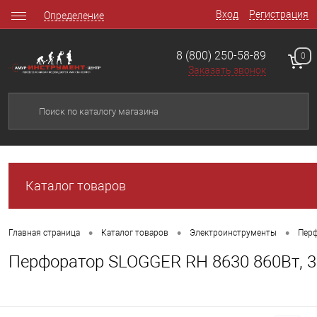
Вход
Регистрация
Определение
8 (800) 250-58-89
0
Заказать звонок
Каталог товаров
•
•
•
Главная страница
Каталог товаров
Электроинструменты
Перф
Перфоратор SLOGGER RH 8630 860Вт, 3