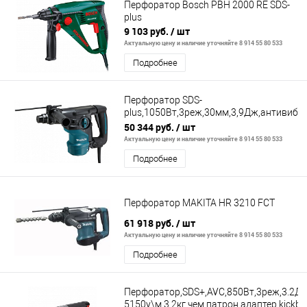
Перфоратор Bosch PBH 2000 RE SDS-
plus
9 103 руб.
/ шт
Актуальную цену и наличие уточняйте 8 914 55 80 533
Подробнее
Перфоратор SDS-
plus,1050Вт,3реж,30мм,3,9Дж,антивибр
обор,Makpac <HR3001CJ>
50 344 руб.
/ шт
Актуальную цену и наличие уточняйте 8 914 55 80 533
Подробнее
Перфоратор MAKITA HR 3210 FСT
61 918 руб.
/ шт
Актуальную цену и наличие уточняйте 8 914 55 80 533
Подробнее
Перфоратор,SDS+,AVC,850Вт,3реж,3.2Дж
5150у\м,3.2кг,чем,патрон,адаптер,kickba