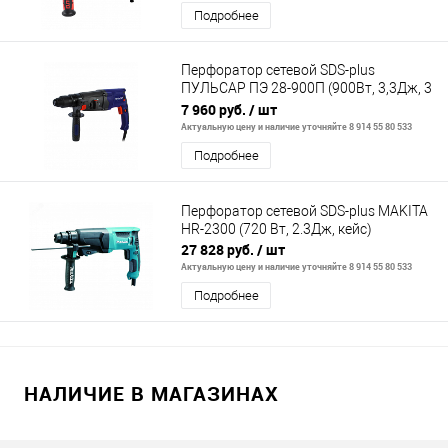
Подробнее
Перфоратор сетевой SDS-plus
ПУЛЬСАР ПЭ 28-900П (900Вт, 3,3Дж, 3
режима, съёмный патрон, 2,9кг)
7 960 руб.
/ шт
Актуальную цену и наличие уточняйте 8 914 55 80 533
Подробнее
Перфоратор сетевой SDS-plus MAKITA
HR-2300 (720 Вт, 2.3Дж, кейс)
27 828 руб.
/ шт
Актуальную цену и наличие уточняйте 8 914 55 80 533
Подробнее
НАЛИЧИЕ В МАГАЗИНАХ