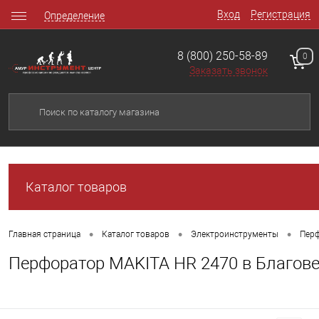
Вход
Регистрация
Определение
8 (800) 250-58-89
0
Заказать звонок
Каталог товаров
•
•
•
Главная страница
Каталог товаров
Электроинструменты
Перф
Перфоратор MAKITA HR 2470 в Благов