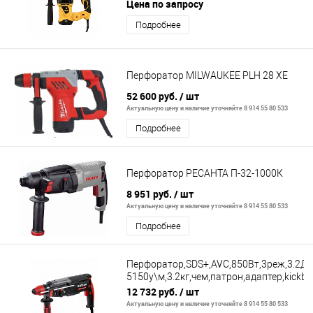
реж.// Denzel
Цена по запросу
Подробнее
Перфоратор MILWAUKEE PLH 28 XE
52 600 руб.
/ шт
Актуальную цену и наличие уточняйте 8 914 55 80 533
Подробнее
Перфоратор РЕСАНТА П-32-1000К
8 951 руб.
/ шт
Актуальную цену и наличие уточняйте 8 914 55 80 533
Подробнее
Перфоратор,SDS+,AVC,850Вт,3реж,3.2Дж
5150у\м,3.2кг,чем,патрон,адаптер,kickba
protaction
12 732 руб.
/ шт
Актуальную цену и наличие уточняйте 8 914 55 80 533