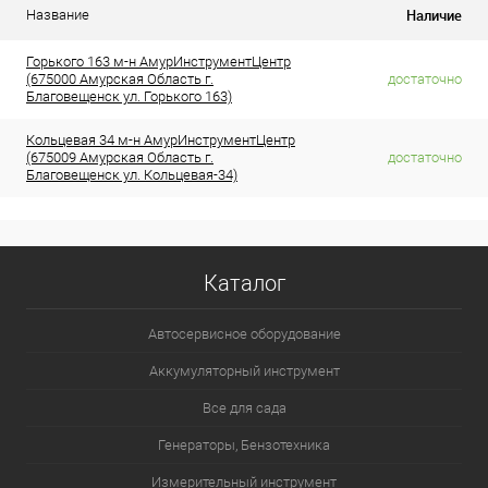
Наличие
Название
Горького 163 м-н АмурИнструментЦентр
(675000 Амурская Область г.
достаточно
Благовещенск ул. Горького 163)
Кольцевая 34 м-н АмурИнструментЦентр
(675009 Амурская Область г.
достаточно
Благовещенск ул. Кольцевая-34)
Каталог
Автосервисное оборудование
Аккумуляторный инструмент
Все для сада
Генераторы, Бензотехника
Измерительный инструмент