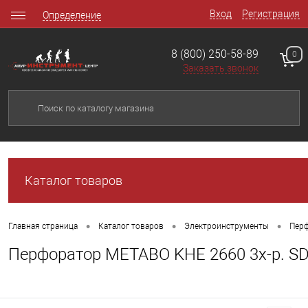
Вход
Регистрация
Определение
8 (800) 250-58-89
0
Заказать звонок
Каталог товаров
•
•
•
Главная страница
Каталог товаров
Электроинструменты
Перф
Перфоратор METABO KHE 2660 3х-р. SD