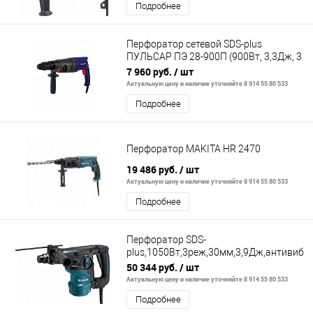
Подробнее
Перфоратор сетевой SDS-plus
ПУЛЬСАР ПЭ 28-900П (900Вт, 3,3Дж, 3
режима, съёмный патрон, 2,9кг)
7 960 руб.
/ шт
Актуальную цену и наличие уточняйте 8 914 55 80 533
Подробнее
Перфоратор MAKITA HR 2470
19 486 руб.
/ шт
Актуальную цену и наличие уточняйте 8 914 55 80 533
Подробнее
Перфоратор SDS-
plus,1050Вт,3реж,30мм,3,9Дж,антивибр
обор,Makpac <HR3001CJ>
50 344 руб.
/ шт
Актуальную цену и наличие уточняйте 8 914 55 80 533
Подробнее