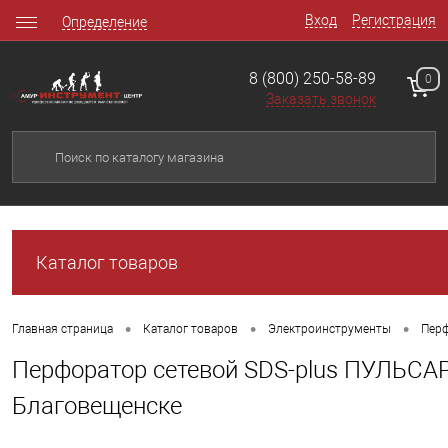
Вход
Регистрация
Определение
8 (800) 250-58-89
0
Заказать звонок
Каталог товаров
•
•
•
Главная страница
Каталог товаров
Электроинструменты
Перф
Перфоратор сетевой SDS-plus ПУЛЬСАР 
Благовещенске