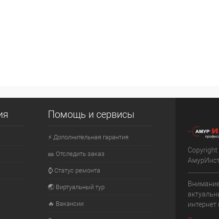
ия
Помощь и сервисы
⚡ Дополнительная гарантия
Copyright
🎫 Отследить заказ
АмурИнс
⌚ Статус ремонта
Внимание
🌏 Виртуальный тур
актуальн
🔥 Вакансии
интернет