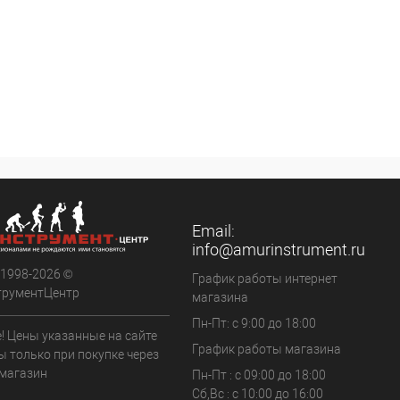
Email:
info@amurinstrument.ru
 1998-2026 ©
График работы интернет
трументЦентр
магазина
Пн-Пт: с 9:00 до 18:00
! Цены указанные на сайте
График работы магазина
ы только при покупке через
 магазин
Пн-Пт : с 09:00 до 18:00
Сб,Вс : c 10:00 до 16:00