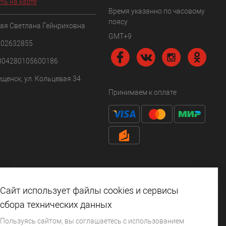
ть на карте
Время указанно по часовому
поясу
ая Светлана Гейнриховна
GMT+9
102632855
304280105600186
ещенск, ул. Кольцевая 34
Принимаем к оплате
Сайт использует файлы cookies и сервисы
сбора технических данных
Пользуясь сайтом, вы соглашаетесь с использованием