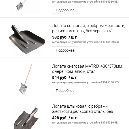
Актуальную цену и наличие уточняйте 8 914 55 80 533
Подробнее
Лопата совковая, с ребром жесткости,
рельсовая сталь, без черенка //
СИБРТЕХ Россия
382 руб.
/ шт
Актуальную цену и наличие уточняйте 8 914 55 80 533
Подробнее
Лопата снеговая MATRIX 430*370мм,
с черенком, алюм, стал
544 руб.
/ шт
Актуальную цену и наличие уточняйте 8 914 55 80 533
Подробнее
Лопата штыковая, с ребрами
жесткости,рельсовая сталь, без
черенка Россия// Сибртех
428 руб.
/ шт
Актуальную цену и наличие уточняйте 8 914 55 80 533