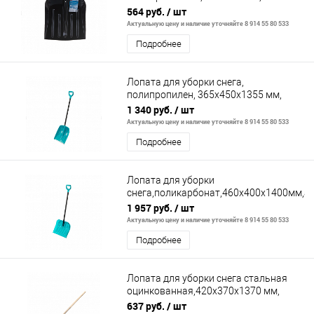
черенка, Россия// Сибртех
564 руб.
/ шт
Актуальную цену и наличие уточняйте 8 914 55 80 533
Подробнее
Лопата для уборки снега,
полипропилен, 365х450х1355 мм,
алюминиевый черенок, LUXE// Palisad
1 340 руб.
/ шт
Актуальную цену и наличие уточняйте 8 914 55 80 533
Подробнее
Лопата для уборки
снега,поликарбонат,460х400х1400мм,
черенок,ПВХ оплетка, LUXE// Palisad
1 957 руб.
/ шт
Актуальную цену и наличие уточняйте 8 914 55 80 533
Подробнее
Лопата для уборки снега стальная
оцинкованная,420х370х1370 мм,
деревянный черенок, Россия// Сибртех
637 руб.
/ шт