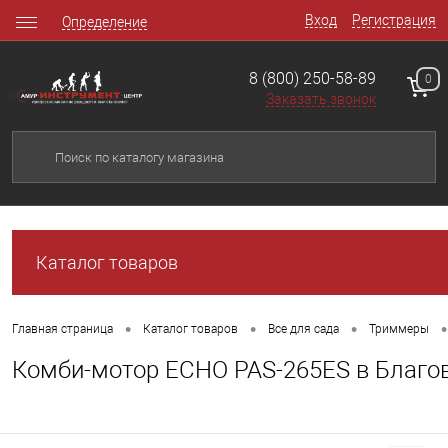
Вход
Регистрация
Определение
8 (800) 250-58-89
0
Заказать звонок
Каталог товаров
•
•
•
•
Главная страница
Каталог товаров
Все для сада
Триммеры
Комби-мотор ECHO PAS-265ES в Благо