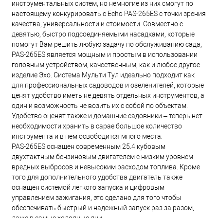
инструментальных систем, но немногие из них смогут по
настоящему конкурировать с Echo PAS-265ES с точки зрения
качества, универсальности и стоимости. Совместно с
девятью, быстро подсоединяемыми насадками, которые
помогут Вам решить любую задачу по обслуживанию сада,
PAS-265ES является мощным и простым в использовании
головным устройством, качественным, как и любое другое
изделие Эхо. Система Мульти Тул идеально подходит как
для профессиональных садоводов и озеленителей, которые
ценят удобство иметь не девять отдельных инструментов, а
один и возможность не возить их с собой по объектам.
Удобство оценят также и домашние садовники – теперь нет
необходимости хранить в сарае большое количество
инструмента и в нем освободится много места.
PAS-265ES оснащен современным 25.4 кубовым
двухтактным бензиновым двигателем с низким уровнем
вредных выбросов и невысоким расходом топлива. Кроме
того для дополнительного удобства двигатель также
оснащен системой легкого запуска и цифровым
управлением зажигания, это сделано для того чтобы
обеспечивать быстрый и надежный запуск раз за разом,