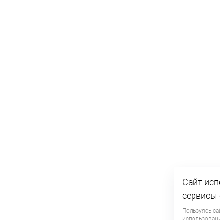
Сайт исп
сервисы 
Пользуясь са
использован