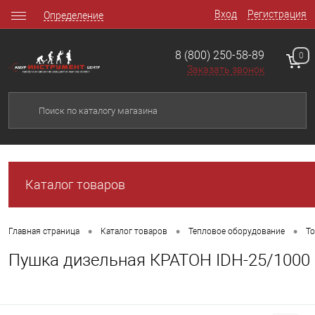
Вход
Регистрация
Определение
8 (800) 250-58-89
0
Заказать звонок
Каталог товаров
•
•
•
Главная страница
Каталог товаров
Тепловое оборудование
Т
Пушка дизельная КРАТОН IDH-25/1000 