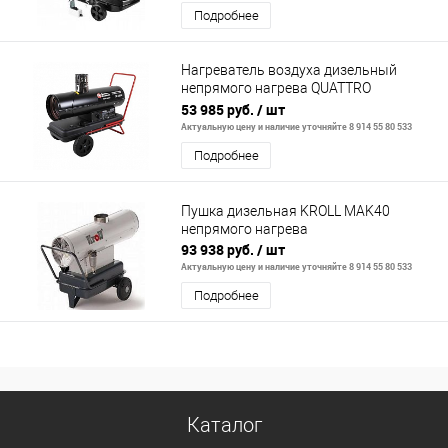
Подробнее
Нагреватель воздуха дизельный
непрямого нагрева QUATTRO
ELEMENTI QE-22DN (22кВт, 600 м.куб/ч,
53 985 руб.
/ шт
бак 38
Актуальную цену и наличие уточняйте 8 914 55 80 533
Подробнее
Пушка дизельная KROLL MAK40
непрямого нагрева
93 938 руб.
/ шт
Актуальную цену и наличие уточняйте 8 914 55 80 533
Подробнее
Каталог