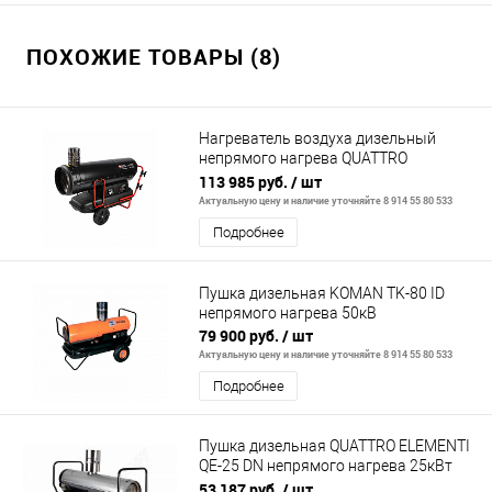
ПОХОЖИЕ ТОВАРЫ (8)
Нагреватель воздуха дизельный
непрямого нагрева QUATTRO
ELEMENTI QE-52DN (52кВт, 2000 м.куб/
113 985 руб.
/ шт
ч, бак 6
Актуальную цену и наличие уточняйте 8 914 55 80 533
Подробнее
Пушка дизельная KOMAN TK-80 ID
непрямого нагрева 50кВ
79 900 руб.
/ шт
Актуальную цену и наличие уточняйте 8 914 55 80 533
Подробнее
Пушка дизельная QUATTRO ELEMENTI
QE-25 DN непрямого нагрева 25кВт
290 м.куб/ч бак 50л
53 187 руб.
/ шт