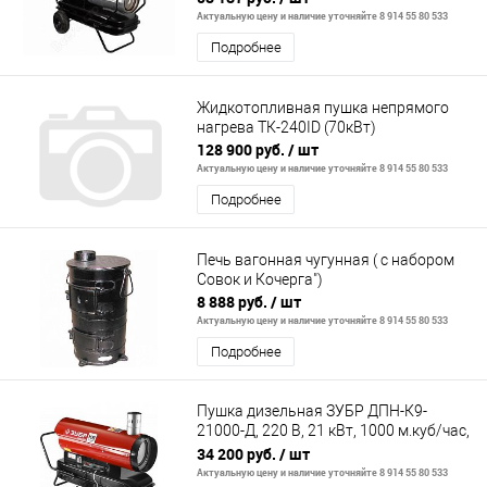
Актуальную цену и наличие уточняйте 8 914 55 80 533
Подробнее
Жидкотопливная пушка непрямого
нагрева ТК-240ID (70кВт)
128 900 руб.
/ шт
Актуальную цену и наличие уточняйте 8 914 55 80 533
Подробнее
Печь вагонная чугунная ( с набором
Совок и Кочерга")
8 888 руб.
/ шт
Актуальную цену и наличие уточняйте 8 914 55 80 533
Подробнее
Пушка дизельная ЗУБР ДПН-К9-
21000-Д, 220 В, 21 кВт, 1000 м.куб/час,
55.5 л, 1.7 кг/ч, дисп
34 200 руб.
/ шт
Актуальную цену и наличие уточняйте 8 914 55 80 533