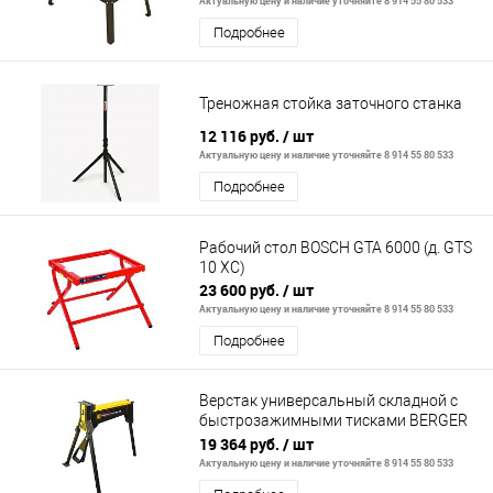
Актуальную цену и наличие уточняйте 8 914 55 80 533
Подробнее
Треножная стойка заточного станка
12 116 руб.
/ шт
Актуальную цену и наличие уточняйте 8 914 55 80 533
Подробнее
Рабочий стол BOSCH GTA 6000 (д. GTS
10 XC)
23 600 руб.
/ шт
Актуальную цену и наличие уточняйте 8 914 55 80 533
Подробнее
Верстак универсальный складной с
быстрозажимными тисками BERGER
BG1298
19 364 руб.
/ шт
Актуальную цену и наличие уточняйте 8 914 55 80 533