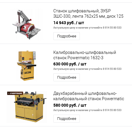
Станок шлифовальный, ЗУБР
ЗШС-330, лента 762x25 мм, диск 125
мм, 2950 об/мин, 330 Вт
14 943 руб.
/ шт
Актуальную цену и наличие уточняйте 8 914 55 80 533
Подробнее
Калибровально-шлифовальный
станок Powermatic 1632-3
630 000 руб.
/ шт
Актуальную цену и наличие уточняйте 8 914 55 80 533
Подробнее
Двухбарабанный шлифовально-
калибровальный станок Powermatic
DDS-237
580 000 руб.
/ шт
Актуальную цену и наличие уточняйте 8 914 55 80 533
Подробнее