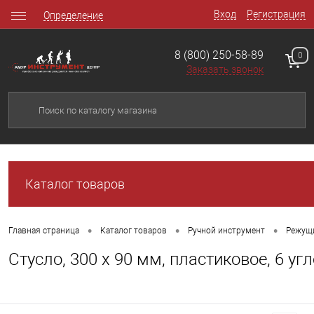
Вход
Регистрация
Определение
8 (800) 250-58-89
0
Заказать звонок
Каталог товаров
•
•
•
Главная страница
Каталог товаров
Ручной инструмент
Режущ
Стусло, 300 х 90 мм, пластиковое, 6 у