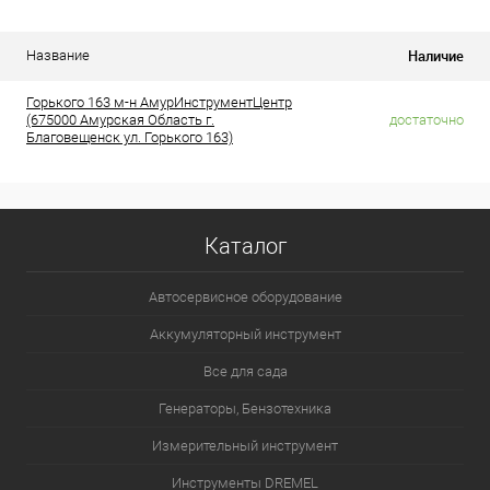
Наличие
Название
Горького 163 м-н АмурИнструментЦентр
(675000 Амурская Область г.
достаточно
Благовещенск ул. Горького 163)
Каталог
Автосервисное оборудование
Аккумуляторный инструмент
Все для сада
Генераторы, Бензотехника
Измерительный инструмент
Инструменты DREMEL