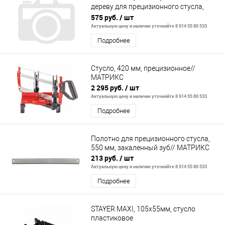
дереву для прецизионного стусла,
Профессионал (15461-550-1)
575 руб.
/ шт
Актуальную цену и наличие уточняйте 8 914 55 80 533
Подробнее
Стусло, 420 мм, прецизионное//
MАТРИКС
2 295 руб.
/ шт
Актуальную цену и наличие уточняйте 8 914 55 80 533
Подробнее
Полотно для прецизионного стусла,
550 мм, закаленный зуб// MАТРИКС
213 руб.
/ шт
Актуальную цену и наличие уточняйте 8 914 55 80 533
Подробнее
STAYER MAXI, 105х55мм, стусло
пластиковое