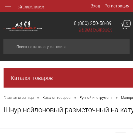
Вход
Регистрация
Определение
8 (800) 250-58-89
0
Заказать звонок
Каталог товаров
•
•
•
Главная страница
Каталог товаров
Ручной инструмент
Маляр
Шнур нейлоновый разметочный на катуш