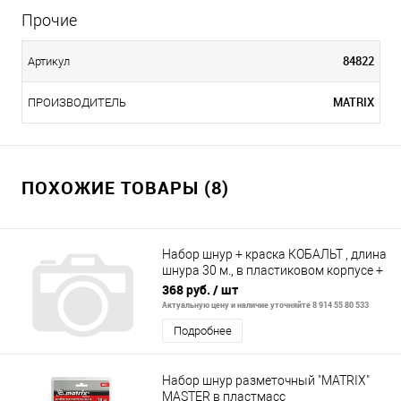
Прочие
84822
Артикул
MATRIX
ПРОИЗВОДИТЕЛЬ
ПОХОЖИЕ ТОВАРЫ (8)
Набор шнур + краска КОБАЛЬТ , длина
шнура 30 м., в пластиковом корпусе +
синий меловой порошок, 115
368 руб.
/ шт
Актуальную цену и наличие уточняйте 8 914 55 80 533
Подробнее
Набор шнур разметочный "MATRIX"
MASTER в пластмасс