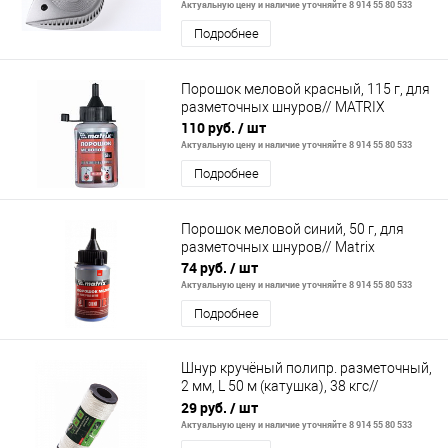
Актуальную цену и наличие уточняйте 8 914 55 80 533
Подробнее
Порошок меловой красный, 115 г, для
разметочных шнуров// MATRIX
110 руб.
/ шт
Актуальную цену и наличие уточняйте 8 914 55 80 533
Подробнее
Порошок меловой синий, 50 г, для
разметочных шнуров// Matrix
74 руб.
/ шт
Актуальную цену и наличие уточняйте 8 914 55 80 533
Подробнее
Шнур кручёный полипр. разметочный,
2 мм, L 50 м (катушка), 38 кгс//
СИБРТЕХ//Россия
29 руб.
/ шт
Актуальную цену и наличие уточняйте 8 914 55 80 533