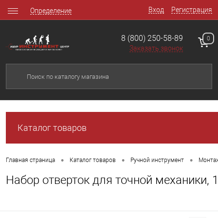
Вход
Регистрация
Определение
8 (800) 250-58-89
0
Заказать звонок
Каталог товаров
•
•
•
Главная страница
Каталог товаров
Ручной инструмент
Монта
Набор отверток для точной механики, 