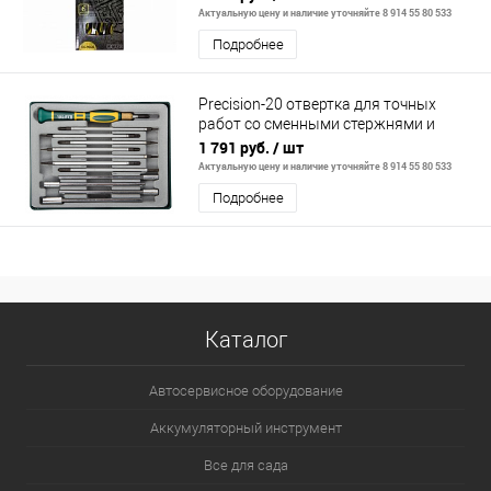
Актуальную цену и наличие уточняйте 8 914 55 80 533
Подробнее
Precision-20 отвертка для точных
работ со сменными стержнями и
головками 12 предм., KRAFTOOL
1 791 руб.
/ шт
Актуальную цену и наличие уточняйте 8 914 55 80 533
Подробнее
Каталог
Автосервисное оборудование
Аккумуляторный инструмент
Все для сада