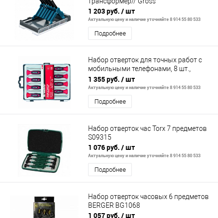
трансформер// Gross
1 203 руб.
/ шт
Актуальную цену и наличие уточняйте 8 914 55 80 533
Подробнее
Набор отверток для точных работ с
мобильными телефонами, 8 шт.,
Crv//Matrix
1 355 руб.
/ шт
Актуальную цену и наличие уточняйте 8 914 55 80 533
Подробнее
Набор отверток час Torx 7 предметов
S09315
1 076 руб.
/ шт
Актуальную цену и наличие уточняйте 8 914 55 80 533
Подробнее
Набор отверток часовых 6 предметов
BERGER BG1068
1 057 руб.
/ шт