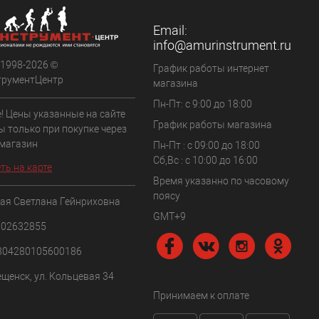
В наличии
Email:
info@amurinstrument.ru
 1998-2026 ©
График работы интернет
трументЦентр
магазина
Пн-Пт: с 9:00 до 18:00
! Цены указанные на сайте
График работы магазина
ы только при покупке через
 магазин
Пн-Пт : с 09:00 до 18:00
Сб,Вс : c 10:00 до 16:00
ть на карте
Время указанно по часовому
поясу
ая Светлана Гейнриховна
GMT+9
102632855
304280105600186
ещенск, ул. Кольцевая 34
Принимаем к оплате