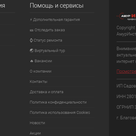
аличии
В избранное
ия
Помощь и сервисы
В избранное
В наличии
⚡ Дополнительная гарантия
Copyright
🎫 Отследить заказ
АмурИнс
⌚ Статус ремонта
Внимание
🌏 Виртуальный тур
актуальн
🔥 Вакансии
интернет
О компании
Посмотре
Контакты
ИП Садов
Доставка и оплата
ИНН 280
Политика конфиденциальности
ОГРНИП 
Политика использования Cookies
г. Благов
Новости
Акции