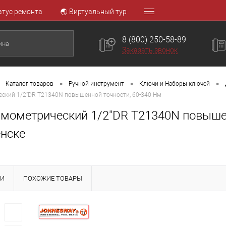
атус ремонта
🌏 Виртуальный тур
8 (800) 250-58-89
Заказать звонок
•
•
•
Каталог товаров
Ручной инструмент
Ключи и Наборы ключей
ский 1/2"DR T21340N повышенной точности, 60-340 Нм
мометрический 1/2"DR T21340N повышен
нске
КИ
ПОХОЖИЕ ТОВАРЫ