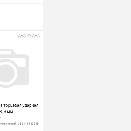
ка торцевая ударная
R, 9 мм
т
чие уточняйте 8 914 55 80 533