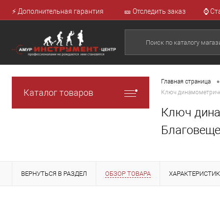
⚡ Дополнительная гарантия
🎫 Отследить заказ
⌚ Ст
•
Главная страница
Каталог товаров
Ключ динамометриче
Ключ дина
Благовеще
ВЕРНУТЬСЯ В РАЗДЕЛ
ОБЗОР ТОВАРА
ХАРАКТЕРИСТИ