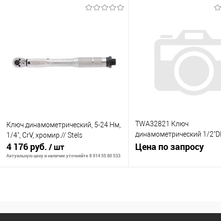
В корзину
В корзину
К сравнению
К сравнению
В избранное
В наличии
В избранное
В н
TWA32821 Ключ
Ключ динамометрический, 5-24 Нм,
динамометрический 1/2"DR
1/4", CrV, хромир.// Stels
4 176 руб.
Нм
Цена по запросу
/ шт
Актуальную цену и наличие уточняйте 8 914 55 80 533
Запросить це
В корзину
К сравнению
К сравнению