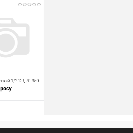
В корзину
В наличии
ский 1/2"DR, 70-350
просу
росить цену