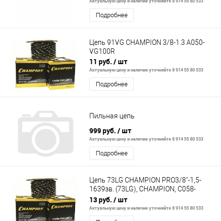
Актуальную цену и наличие уточняйте 8 914 55 80 533
Подробнее
Цепь 91VG CHAMPION 3/8-1.3 A050-
VG100R
11 руб.
/ шт
Актуальную цену и наличие уточняйте 8 914 55 80 533
Подробнее
Пильная цепь
999 руб.
/ шт
Актуальную цену и наличие уточняйте 8 914 55 80 533
Подробнее
Цепь 73LG CHAMPION PRO3/8"-1,5-
1639зв. (73LG), CHAMPION, C058-
LG100R
13 руб.
/ шт
Актуальную цену и наличие уточняйте 8 914 55 80 533