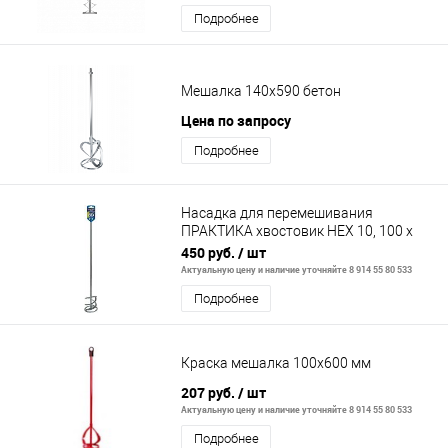
Подробнее
Мешалка 140х590 бетон
Цена по запросу
Подробнее
Насадка для перемешивания
ПРАКТИКА хвостовик НЕХ 10, 100 х
600
450 руб.
/ шт
Актуальную цену и наличие уточняйте 8 914 55 80 533
Подробнее
Краска мешалка 100х600 мм
207 руб.
/ шт
Актуальную цену и наличие уточняйте 8 914 55 80 533
Подробнее