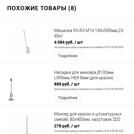
ПОХОЖИЕ ТОВАРЫ (8)
Мешалка RS-R3 M14,140x590мм,25-
40кг
4 084 руб.
/ шт
Актуальную цену и наличие уточняйте 8 914 55 80 533
Подробнее
Насадка для миксера,Ф100мм,
L590мм, HЕХ 8мм (для краски)
899 руб.
/ шт
Актуальную цену и наличие уточняйте 8 914 55 80 533
Подробнее
Миксер для красок и штукатурных
смесей, 80х400мм, хвостовик SDS
plus// Сибртех
278 руб.
/ шт
Актуальную цену и наличие уточняйте 8 914 55 80 533