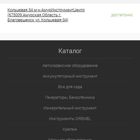
Кольцевая 34 м-н АмурИнструментЦентр
(675009 Амурская Область г.
достаточно
Благовещенск ул. Кольцевая-34)
Каталог
Автосервисное оборудование
Аккумуляторный инструмент
Все для сада
Генераторы, Бензотехника
Измерительный инструмент
Инструменты DREMEL
Крепеж
Моечное оборудование