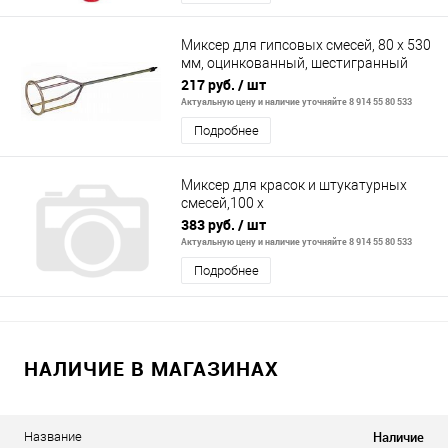
Миксер для гипсовых смесей, 80 х 530
мм, оцинкованный, шестигранный
хвостовик 8 мм// Matrix
217 руб.
/ шт
Актуальную цену и наличие уточняйте 8 914 55 80 533
Подробнее
Миксер для красок и штукатурных
смесей,100 х
600мм,оцинкованный,шестигранный
383 руб.
/ шт
хвостовик 10мм// Denzel
Актуальную цену и наличие уточняйте 8 914 55 80 533
Подробнее
НАЛИЧИЕ В МАГАЗИНАХ
Наличие
Название