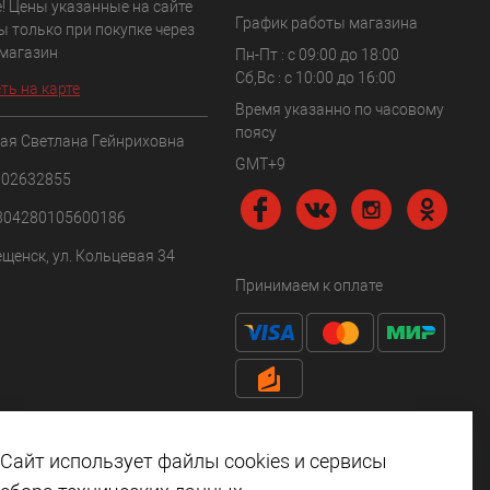
! Цены указанные на сайте
График работы магазина
ы только при покупке через
 магазин
Пн-Пт : с 09:00 до 18:00
Сб,Вс : c 10:00 до 16:00
ть на карте
Время указанно по часовому
поясу
ая Светлана Гейнриховна
GMT+9
102632855
304280105600186
ещенск, ул. Кольцевая 34
Принимаем к оплате
Сайт использует файлы cookies и сервисы