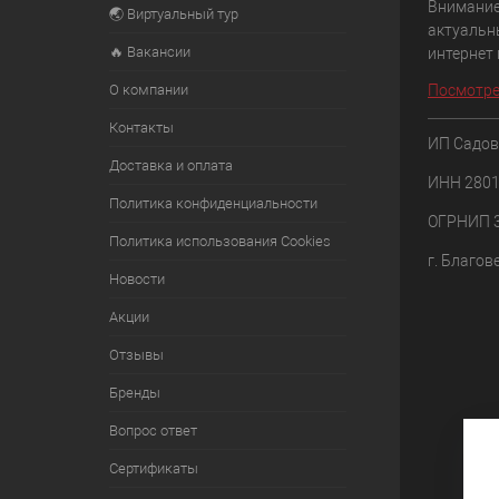
Внимание
🌏 Виртуальный тур
актуальн
🔥 Вакансии
интернет
О компании
Посмотре
Контакты
ИП Садов
Доставка и оплата
ИНН 280
Политика конфиденциальности
ОГРНИП 
Политика использования Cookies
г. Благов
Новости
Акции
Отзывы
Бренды
Вопрос ответ
Сертификаты