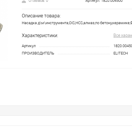
Отзывов: 0
Артикул:
1820.004500
Описание товара:
Насадка д\м\инструмента,OIS,HCS,алмаз,по бетону,керамике
Характеристики:
Все хара
Артикул
1820.0045
ПРОИЗВОДИТЕЛЬ
ELITECH