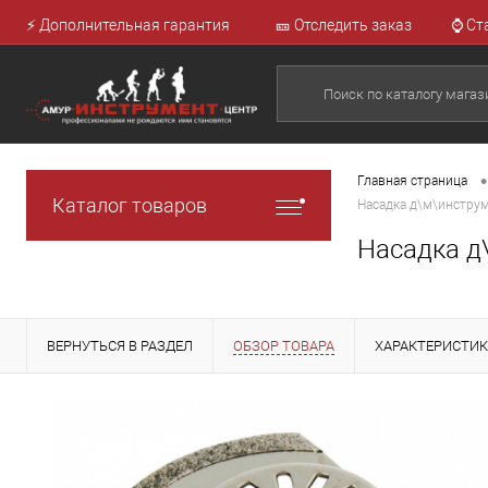
⚡ Дополнительная гарантия
🎫 Отследить заказ
⌚ Ст
•
Главная страница
Каталог товаров
Насадка д\м\инструм
Насадка д
ВЕРНУТЬСЯ В РАЗДЕЛ
ОБЗОР ТОВАРА
ХАРАКТЕРИСТИ