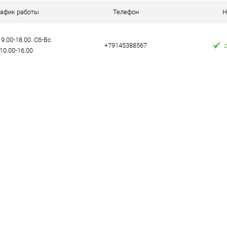
аличии
В избранное
В наличии
В избранное
рафик работы
Телефон
Н
9.00-18.00. Сб-Вс
+79145388567
10.00-16.00