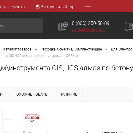
атус ремонта
🌏 Виртуальный тур
8 (800) 250-58-89
Заказать звонок
•
•
Каталог товаров
Расходка, Оснастка, Комплектующие
Для Электро
ента,OIS,HCS,алмаз,по бетону,керамике,Ф65мм
\м\инструмента,OIS,HCS,алмаз,по бетон
КИ
ПОХОЖИЕ ТОВАРЫ
НАЛИЧИЕ