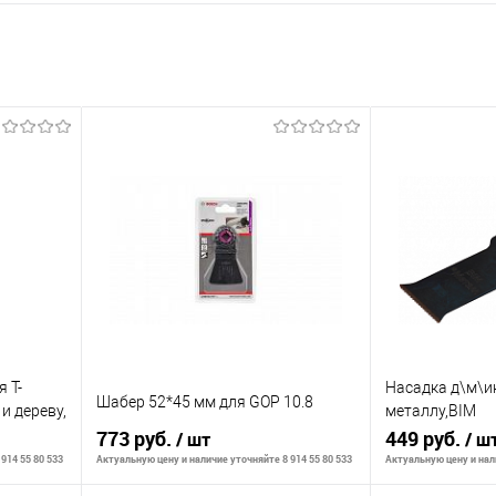
 Т-
Насадка д\м\и
Шабер 52*45 мм для GOP 10.8
и дереву,
металлу,BIM
773 руб.
M42,шир20мм,
449 руб.
/ шт
/ ш
914 55 80 533
Актуальную цену и наличие уточняйте 8 914 55 80 533
Актуальную цену и нали