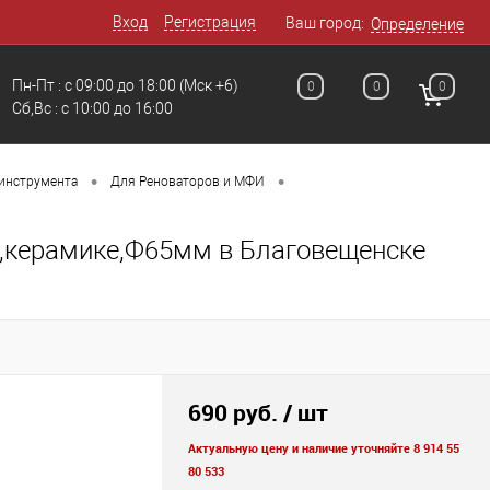
Вход
Регистрация
Ваш город:
Определение
Пн-Пт : с 09:00 до 18:00
(Мск +6)
0
0
0
Сб,Вс : c 10:00 до 16:00
•
•
инструмента
Для Реноваторов и МФИ
у,керамике,Ф65мм в Благовещенске
690 руб.
/ шт
Актуальную цену и наличие уточняйте 8 914 55
80 533