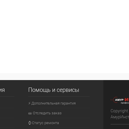
ия
Помощь и сервисы
⚡ Дополнительная гарантия
Copyright
🎫 Отследить заказ
АмурИнс
⌚ Статус ремонта