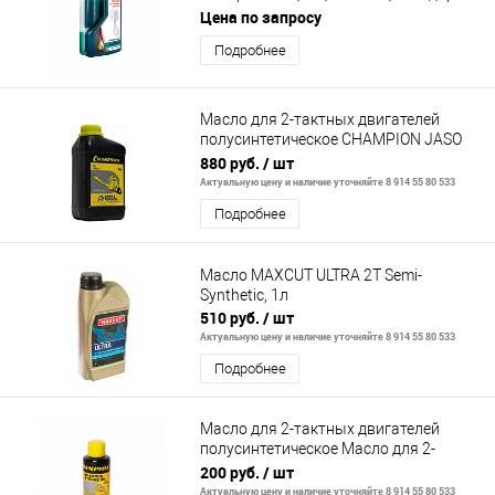
API TB, с дозатором
Цена по запросу
Подробнее
Масло для 2-тактных двигателей
полусинтетическое CHAMPION JASO
FD 1 л, CHAMPION, ТАМОЖЕННЫЙ
880 руб.
/ шт
СОЮЗ
Актуальную цену и наличие уточняйте 8 914 55 80 533
Подробнее
Масло MAXCUT ULTRA 2T Semi-
Synthetic, 1л
510 руб.
/ шт
Актуальную цену и наличие уточняйте 8 914 55 80 533
Подробнее
Масло для 2-тактных двигателей
полусинтетическое Масло для 2-
тактных двигат JASO FD 0,1 л,
200 руб.
/ шт
CHAMPION,
Актуальную цену и наличие уточняйте 8 914 55 80 533