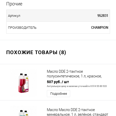
Прочие
952831
Артикул
CHAMPION
ПРОИЗВОДИТЕЛЬ
ПОХОЖИЕ ТОВАРЫ (8)
Масло DDE 2-тактное
полусинтетическое, 1 л, красное,
стандарт API TС, с дозатором
507 руб.
/ шт
Актуальную цену и наличие уточняйте 8 914 55 80 533
Подробнее
Масло Масло DDE 2-тактное
минеральное, 1 л, зелёное, стандарт