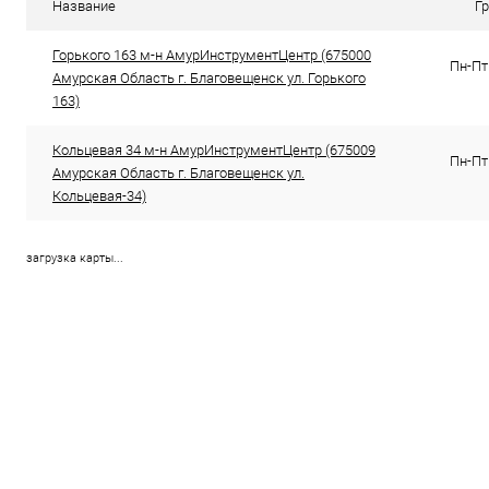
В избранное
В наличии
В избранное
В н
Название
Г
Горького 163 м-н АмурИнструментЦентр (675000
Пн-Пт 
Амурская Область г. Благовещенск ул. Горького
163)
Кольцевая 34 м-н АмурИнструментЦентр (675009
Пн-Пт 
Амурская Область г. Благовещенск ул.
Кольцевая-34)
загрузка карты...