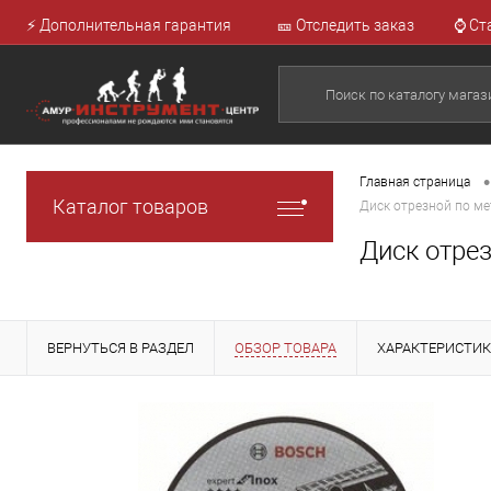
⚡ Дополнительная гарантия
🎫 Отследить заказ
⌚ Ст
•
Главная страница
Каталог товаров
Диск отрезной по ме
Диск отре
ВЕРНУТЬСЯ В РАЗДЕЛ
ОБЗОР ТОВАРА
ХАРАКТЕРИСТИ