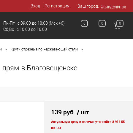
Вход
Регистрация
Ваш город:
Определение
Пн-Пт : с 09:00 до 18:00
(Мск +6)
0
0
0
Сб,Вс : c 10:00 до 16:00
•
•
и
Круги отрезные по нержавеющей стали
, прям в Благовещенске
139 руб.
/ шт
Актуальную цену и наличие уточняйте 8 914 55
80 533