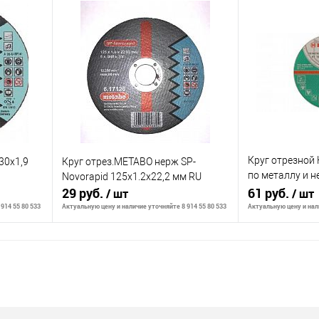
В корзину
К сравнению
К сравнению
аличии
В избранное
В наличии
В избранное
Круг отрезной 
30x1,9
Круг отрез.METABO нерж SP-
по металлу и 
Novorapid 125x1.2x22,2 мм RU
29 руб.
A 40 S BF / 180 
61 руб.
/ шт
/ шт
914 55 80 533
Актуальную цену и наличие уточняйте 8 914 55 80 533
Актуальную цену и нали
В корзину
К сравнению
К сравнению