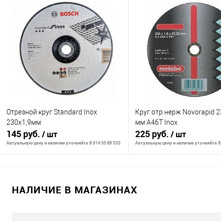
В корзину
В корзину
К сравнению
К сравнению
В избранное
В наличии
В избранное
В н
Отрезной круг Standard Inox
Круг отр нерж Novorapid 2
230x1,9мм
мм A46T Inox
145 руб.
225 руб.
/ шт
/ шт
Актуальную цену и наличие уточняйте 8 914 55 80 533
Актуальную цену и наличие уточняйте 8 
В корзину
В корзину
НАЛИЧИЕ В МАГАЗИНАХ
К сравнению
К сравнению