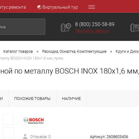
атус ремонта
🌏 Виртуальный тур
8 (800) 250-58-89
Заказать звонок
•
•
Каталог товаров
Расходка, Оснастка, Комплектующие
Круги и Диск
таллу BOSCH INOX 180x1,6 мм, прям
зной по металлу BOSCH INOX 180x1,6 мм
КИ
ПОХОЖИЕ ТОВАРЫ
НАЛИЧИЕ
Отзывов: 0
Артикул:
2608603406