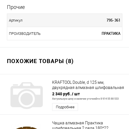
Прочие
795-361
Артикул
ПРАКТИКА
ПРОИЗВОДИТЕЛЬ
ПОХОЖИЕ ТОВАРЫ (8)
KRAFTOOL Double, d 125 мм,
двухрядная алмазная шлифовальная
чашка, INDUSTRIAL (33369-125)
2 340 руб.
/ шт
Актуальную цену и наличие уточняйте 8 914 55 80 533
Подробнее
Чашка алмазная Практика
шлифовальная 2 ряда 180*22