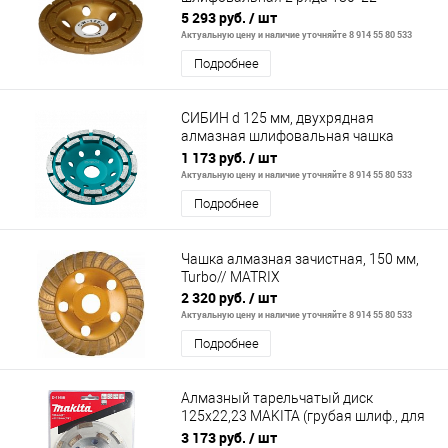
5 293 руб.
/ шт
Актуальную цену и наличие уточняйте 8 914 55 80 533
Подробнее
СИБИН d 125 мм, двухрядная
алмазная шлифовальная чашка
(33441-125)
1 173 руб.
/ шт
Актуальную цену и наличие уточняйте 8 914 55 80 533
Подробнее
Чашка алмазная зачистная, 150 мм,
Turbo// MATRIX
2 320 руб.
/ шт
Актуальную цену и наличие уточняйте 8 914 55 80 533
Подробнее
Алмазный тарельчатый диск
125x22,23 MAKITA (грубая шлиф., для
PC5000, 5001С)
3 173 руб.
/ шт