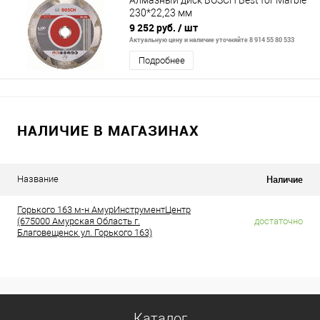
Алмазный диск BOSCH Best for Marble
230*22,23 мм
9 252 руб.
/ шт
Актуальную цену и наличие уточняйте 8 914 55 80 533
Подробнее
НАЛИЧИЕ В МАГАЗИНАХ
Наличие
Название
Горького 163 м-н АмурИнструментЦентр
(675000 Амурская Область г.
достаточно
Благовещенск ул. Горького 163)
Каталог