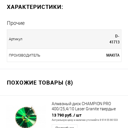
ХАРАКТЕРИСТИКИ:
Прочие
D-
Артикул
41713
MAKITA
ПРОИЗВОДИТЕЛЬ
ПОХОЖИЕ ТОВАРЫ (8)
Алмазный диск CHAMPION PRO
400/25,4/10 Laser Granite твердые
блоки старый бетон
13 790 руб.
/ шт
Актуальную цену и наличие уточняйте 8 914 55 80 533