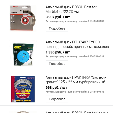
Алмазный диск BOSCH Best for
Marble125*22,23 мм
3 907 руб.
/ шт
Актуальную цену и наличие уточняйте 8 914 55 80 533
Подробнее
Алмазный диск FIT 37487 ТУРБО
волна для особо прочных материалов
230 мм
1 330 руб.
/ шт
Актуальную цену и наличие уточняйте 8 914 55 80 533
Подробнее
Алмазный диск ПРАКТИКА "Эксперт-
гранит" 125 х 22 мм турбированный
сегмент 10 мм
968 руб.
/ шт
Актуальную цену и наличие уточняйте 8 914 55 80 533
Подробнее