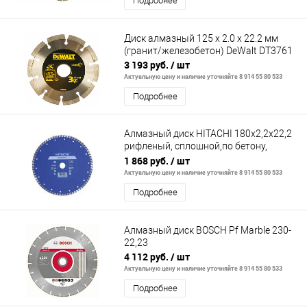
Подробнее
Диск алмазный 125 х 2.0 х 22.2 мм
(гранит/железобетон) DeWalt DT3761
3 193 руб.
/ шт
Актуальную цену и наличие уточняйте 8 914 55 80 533
Подробнее
Алмазный диск HITACHI 180х2,2х22,2
рифленый, сплошной,по бетону,
граниту, каленному кирпичу
1 868 руб.
/ шт
Актуальную цену и наличие уточняйте 8 914 55 80 533
Подробнее
Алмазный диск BOSCH Pf Marble 230-
22,23
4 112 руб.
/ шт
Актуальную цену и наличие уточняйте 8 914 55 80 533
Подробнее