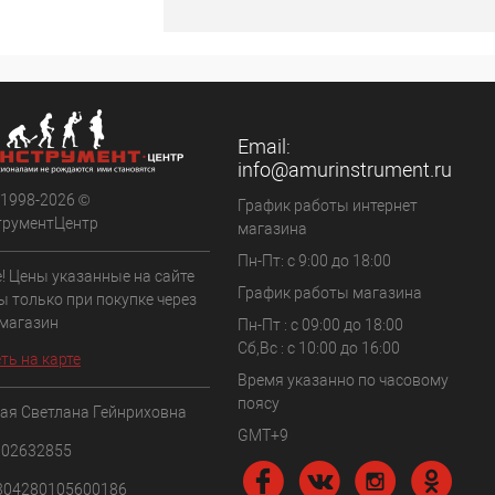
ить о наличии
Недоступно
Email:
info@amurinstrument.ru
 1998-2026 ©
График работы интернет
трументЦентр
магазина
Пн-Пт: с 9:00 до 18:00
! Цены указанные на сайте
График работы магазина
ы только при покупке через
 магазин
Пн-Пт : с 09:00 до 18:00
Сб,Вс : c 10:00 до 16:00
ть на карте
Время указанно по часовому
поясу
ая Светлана Гейнриховна
GMT+9
102632855
304280105600186