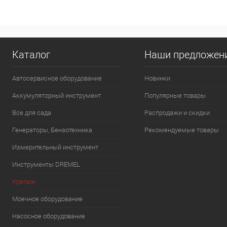
В корзину
Сообщить о на
К сравнению
К сравнению
Каталог
Наши предложен
В избранное
В наличии
В избранное
Нед
Автосервисное оборудование
Новинки
Аккумуляторный инструмент
Популярные товары
Все для сада
Распродажи и скидки
Генераторы, Бензотехника
Рекомендуемые товары
Измерительный инструмент
Инструменты DREMEL
Крепеж
Моечное оборудование
Насосное оборудование