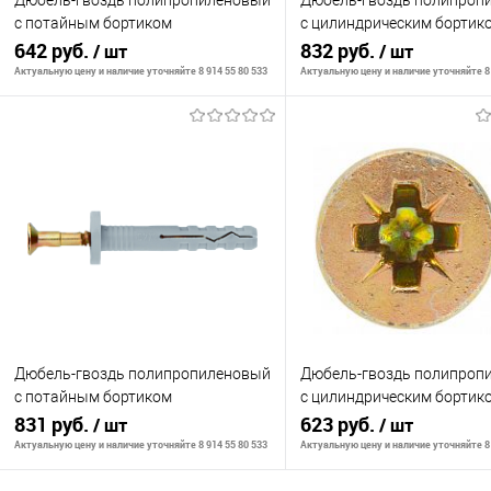
Дюбель-гвоздь полипропиленовый
Дюбель-гвоздь полипроп
с потайным бортиком
с цилиндрическим бортик
8х80мм,100шт// СИБРТЕХ
642 руб.
8х120мм,100шт// СИБРТЕ
832 руб.
/ шт
/ шт
Актуальную цену и наличие уточняйте 8 914 55 80 533
Актуальную цену и наличие уточняйте 8 
В корзину
В корзину
К сравнению
К сравнению
В избранное
В наличии
В избранное
В н
Дюбель-гвоздь полипропиленовый
Дюбель-гвоздь полипроп
с потайным бортиком
с цилиндрическим бортик
8х120мм,100шт// СИБРТЕХ
831 руб.
6х60мм,200шт// СИБРТЕХ
623 руб.
/ шт
/ шт
Актуальную цену и наличие уточняйте 8 914 55 80 533
Актуальную цену и наличие уточняйте 8 