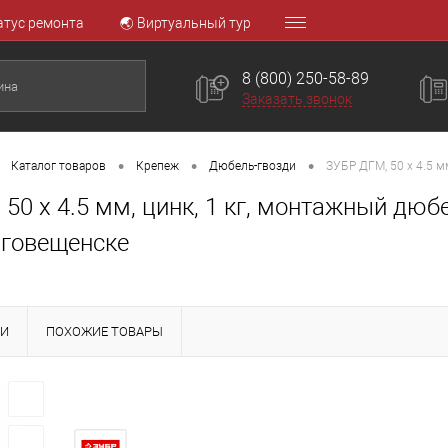
атус ремонта
🌏 Виртуальный тур
8 (800) 250-58-89
Заказать звонок
•
•
•
Каталог товаров
Крепеж
Дюбель-гвозди
ЗУБР ДГМ, 50 x 4.5 м
50 x 4.5 мм, цинк, 1 кг, монтажный дюб
аговещенске
КИ
ПОХОЖИЕ ТОВАРЫ