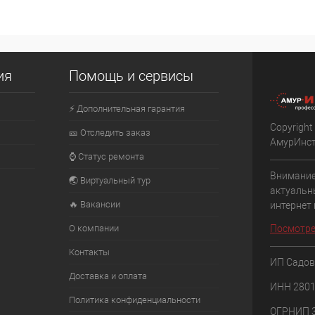
личии
Сообщить о наличии
Сообщ
К сравнению
К сравнению
ия
Помощь и сервисы
оступно
В избранное
Недоступно
В избранное
⚡ Дополнительная гарантия
Copyright
🎫 Отследить заказ
АмурИнс
⌚ Статус ремонта
Внимание
🌏 Виртуальный тур
актуальн
🔥 Вакансии
интернет
О компании
Посмотре
Контакты
ИП Садов
Доставка и оплата
ИНН 280
Политика конфиденциальности
ОГРНИП 