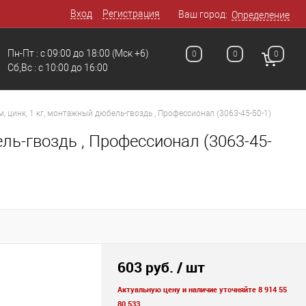
Вход
Регистрация
Ваш город:
Определение
Пн-Пт : с 09:00 до 18:00
(Мск +6)
0
0
0
Сб,Вс : c 10:00 до 16:00
м, цинк, 1 кг, монтажный дюбель-гвоздь , Профессионал (3063-45-50-1)
ель-гвоздь , Профессионал (3063-45-
603 руб.
/ шт
Актуальную цену и наличие уточняйте 8 914 55
80 533