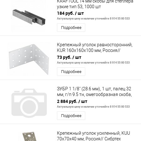
KRAFTOOL 14 мм скобы для степлера
узкие тип 53, 1000 шт
184 руб.
/ шт
Актуальную цену и наличие уточняйте 8 914 55 80 533
Подробнее
Крепежный уголок равносторонний,
KUR 160x160x100 мм, Россия//
Сибртех
73 руб.
/ шт
Актуальную цену и наличие уточняйте 8 914 55 80 533
Подробнее
ЗУБР 1 1/8" (28.6 мм), 1 шт, палец 32
мм, г/п 9.5 тн, омегообразная скоба,
цинк, Профессионал (3045
2 884 руб.
/ шт
Актуальную цену и наличие уточняйте 8 914 55 80 533
Подробнее
Крепежный уголок усиленный, KUU
70x70x40 мм, Россия// Сибртех