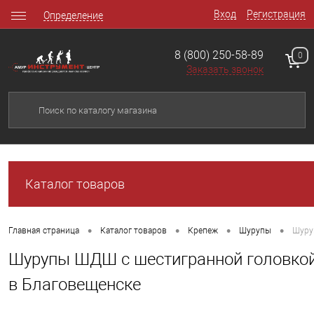
Вход
Регистрация
Определение
8 (800) 250-58-89
0
Заказать звонок
Каталог товаров
•
•
•
•
Главная страница
Каталог товаров
Крепеж
Шурупы
Шуруп
Шурупы ШДШ с шестигранной головкой (
в Благовещенске