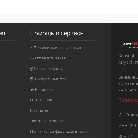
личии
Сообщить о наличии
Сообщ
К сравнению
К сравнению
ия
Помощь и сервисы
оступно
В избранное
Недоступно
В избранное
⚡ Дополнительная гарантия
Copyright
🎫 Отследить заказ
АмурИнс
⌚ Статус ремонта
Внимание
🌏 Виртуальный тур
актуальн
🔥 Вакансии
интернет
О компании
Посмотре
Контакты
ИП Садов
Доставка и оплата
ИНН 280
Политика конфиденциальности
ОГРНИП 