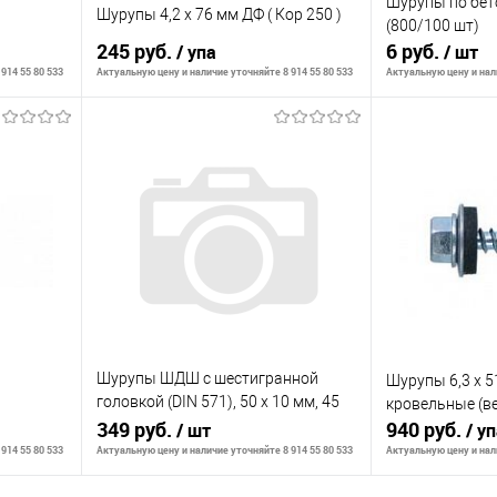
Шурупы по бето
Шурупы 4,2 х 76 мм ДФ ( Кор 250 )
(800/100 шт)
245 руб.
6 руб.
/ упа
/ шт
914 55 80 533
Актуальную цену и наличие уточняйте 8 914 55 80 533
Актуальную цену и нали
личии
Сообщить о наличии
Сообщ
К сравнению
К сравнению
оступно
В избранное
Недоступно
В избранное
Шурупы ШДШ с шестигранной
Ш
Шурупы 6,3 х 
головкой (DIN 571), 50 х 10 мм, 45
кровельные (в
шт, ЗУБР
349 руб.
940 руб.
/ шт
/ у
914 55 80 533
Актуальную цену и наличие уточняйте 8 914 55 80 533
Актуальную цену и нали