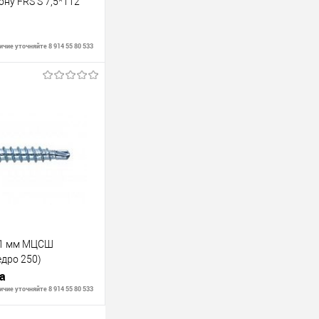
ну FRS S 7,5*112
чие уточняйте 8 914 55 80 533
ить о наличии
Недоступно
51 мм МЦСШ
едро 250)
па
чие уточняйте 8 914 55 80 533