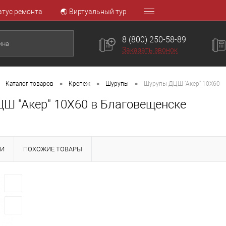
атус ремонта
🌏 Виртуальный тур
8 (800) 250-58-89
Заказать звонок
•
•
•
Каталог товаров
Крепеж
Шурупы
Шурупы ДЦШ "Акер" 10Х60
Ш "Акер" 10Х60 в Благовещенске
КИ
ПОХОЖИЕ ТОВАРЫ