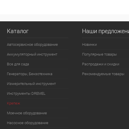
Сообщить о наличии
Сообщить о на
К сравнению
К сравнению
Каталог
Наши предложен
В избранное
Недоступно
В избранное
Нед
Автосервисное оборудование
Новинки
Аккумуляторный инструмент
Популярные товары
Все для сада
Распродажи и скидки
Генераторы, Бензотехника
Рекомендуемые товары
Измерительный инструмент
Инструменты DREMEL
Крепеж
Моечное оборудование
Насосное оборудование