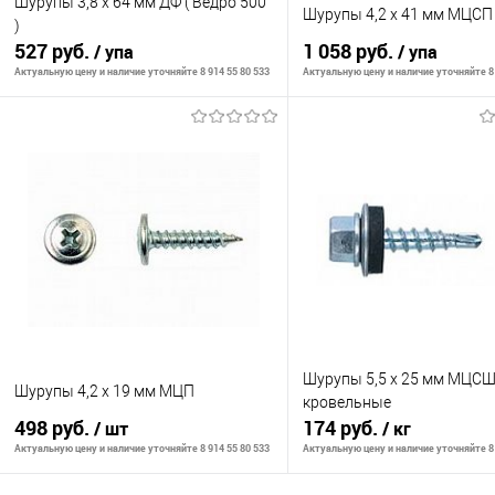
Шурупы 3,8 х 64 мм ДФ ( Ведро 500
Шурупы 4,2 х 41 мм МЦСП
)
527 руб.
1 058 руб.
/ упа
/ упа
Актуальную цену и наличие уточняйте 8 914 55 80 533
Актуальную цену и наличие уточняйте 8 
Сообщить о наличии
Сообщить о на
К сравнению
К сравнению
В избранное
Недоступно
В избранное
Нед
Шурупы 5,5 х 25 мм МЦС
Шурупы 4,2 х 19 мм МЦП
кровельные
498 руб.
174 руб.
/ шт
/ кг
Актуальную цену и наличие уточняйте 8 914 55 80 533
Актуальную цену и наличие уточняйте 8 