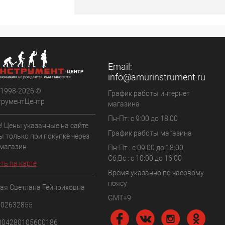
ить о наличии
Недоступно
Email:
info@amurinstrument.ru
 1998-2026 ©
График работы интернет
трументЦентр
магазина
Пн-Пт: с 9:00 до 18:00
! Цены указанные на сайте
График работы магазина
ы только при покупке через
 магазин
Пн-Пт : с 09:00 до 18:00
Сб,Вс : c 10:00 до 16:00
ть на карте
Время указанно по часовому
поясу
ая Светлана Гейнриховна
GMT+9
102632855
304280105600186